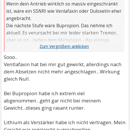
Wenn dein Antrieb wirklich so massiv eingeschränkt
ist, wäre ein SSNRI wie Venlafaxin oder Duloxetin eher
angebracht.
Die nächste Stufe wäre Bupropion. Das nehme ich
aktuell. Es verursacht bei mir leider starken Tremor,
aber es ist - neben dem Mirtazapin - das einzige
Antidepressivum, was dauerhaft halbwegs wirkt.
Möglich wäre auch noch eine Eskalationsdosis, wenn
Sooo..
die Nebenwirkungen eines Medikaments erträglich
Ventlafaxin hat bei mir gut gewirkt, allerdings nach
sind.
dem Absetzen nicht mehr angeschlagen...Wirkung
Alternativ eine Augmentation mit Lamotrigin, Lithium,
gleich Null.
Valproat usw.
Seit ich Lamotrigin nehme, geht es mir wesentlich
Bei Bupropion habe ich extrem viel
besser.
abgenommen...geht gar nicht bei meinem
Gewicht...dieses ging rasant runter.
Lithium als Verstärker habe ich nicht vertragen. Mein
Gesicht war regelrecht zugeschwollen.