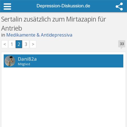
Sertalin zusätzlich zum Mirtazapin für
Antrieb
in
Medikamente & Antidepressiva
<
1
2
3
>
33
Dani82a
Mitglied