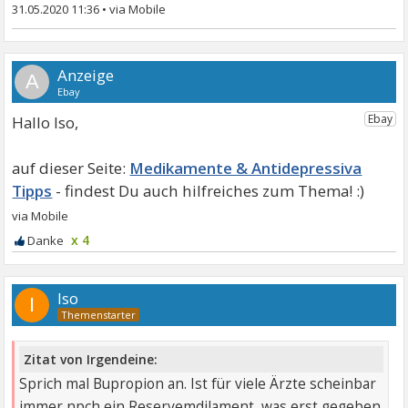
31.05.2020 11:36
•
A
Hallo Iso,
Medikamente & Antidepressiva
Tipps
x 4
Iso
I
Zitat von Irgendeine:
Sprich mal Bupropion an. Ist für viele Ärzte scheinbar
immer npch ein Reservemdilament, was erst gegeben