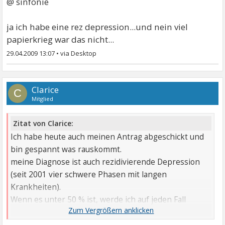
@ sinfonie
ja ich habe eine rez depression...und nein viel
papierkrieg war das nicht...
29.04.2009 13:07
•
Clarice
C
Mitglied
Zitat von Clarice:
Ich habe heute auch meinen Antrag abgeschickt und
bin gespannt was rauskommt.
meine Diagnose ist auch rezidivierende Depression
(seit 2001 vier schwere Phasen mit langen
Krankheiten).
Wenn es unter 50 % ist, werde ich auf jeden Fall
Widerspruch einlegen und ansonsten Gleichstellung
beantragen.