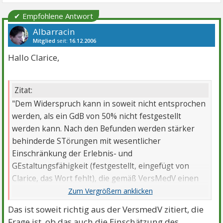
✔ Empfohlene Antwort
Albarracin
Mitglied
seit:
16.12.2006
Beiträge:
1665
Danke:
1067
Themen:
26
Hallo Clarice,
Zitat:
"Dem Widerspruch kann in soweit nicht entsprochen
werden, als ein GdB von 50% nicht festgestellt
werden kann. Nach den Befunden werden stärker
behinderde STörungen mit wesentlicher
Einschränkung der Erlebnis- und
GEstaltungsfähigkeit (festgestellt, eingefügt von
Clarice, das Wort fehlt), die gemäß VersMedV einen
GdB von 30-40 bedingen.
Das ist soweit richtig aus der VersmedV zitiert, die
Frage ist, ob das auch die Einschätzung des