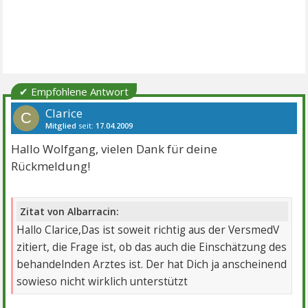
✔ Empfohlene Antwort
Clarice
C
Mitglied
seit:
17.04.2009
Beiträge:
113
Danke:
1
Themen:
5
Hallo Wolfgang, vielen Dank für deine
Rückmeldung!
Zitat von Albarracin:
Hallo Clarice,Das ist soweit richtig aus der VersmedV
zitiert, die Frage ist, ob das auch die Einschätzung des
behandelnden Arztes ist. Der hat Dich ja anscheinend
sowieso nicht wirklich unterstützt