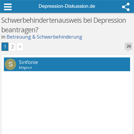
Schwerbehindertenausweis bei Depression
beantragen?
in
Betreuung & Schwerbehinderung
1
2
>
26
Sinfonie
S
Mitglied