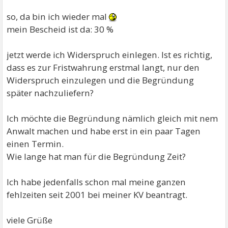
Mir kommt es weniger auf die 5 Tage Urlaub, aber auf
so, da bin ich wieder mal
den Kündigungsschutz an.
mein Bescheid ist da: 30 %
Ich harre der Dinge, die da kommen
LG Clarice
jetzt werde ich Widerspruch einlegen. Ist es richtig,
dass es zur Fristwahrung erstmal langt, nur den
Widerspruch einzulegen und die Begründung
später nachzuliefern?
Ich möchte die Begründung nämlich gleich mit nem
Anwalt machen und habe erst in ein paar Tagen
einen Termin.
Wie lange hat man für die Begründung Zeit?
Ich habe jedenfalls schon mal meine ganzen
fehlzeiten seit 2001 bei meiner KV beantragt.
viele Grüße