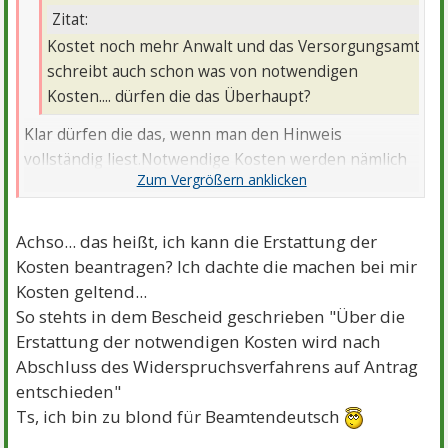
Zitat:
Kostet noch mehr Anwalt und das Versorgungsamt
schreibt auch schon was von notwendigen
Kosten.... dürfen die das Überhaupt?
Klar dürfen die das, wenn man den Hinweis
vollständig liest.Notwendige Kosten werden nämlich
ersetzt, wenn Widerspruch und/oder Klage ganz oder
teilweise erfolgreich sind. Da dies aber ein
"Pokerspiel" ist und bei Mißerfolg auch ins Geld
Achso... das heißt, ich kann die Erstattung der
gehen kann, kommt hier nicht umsonst von den
Kosten beantragen? Ich dachte die machen bei mir
Mods immer wieder der Hinweis, sich Rechtsschutz
Kosten geltend...
bei Sozialverbänden wie z. B. VdK oder
So stehts in dem Bescheid geschrieben "Über die
Gewerkschaften durch Mitgliedschaft zu besorgen
Erstattung der notwendigen Kosten wird nach
Abschluss des Widerspruchsverfahrens auf Antrag
entschieden"
Ts, ich bin zu blond für Beamtendeutsch