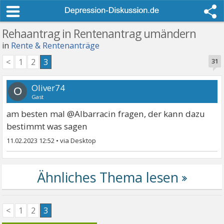
Rehaantrag in Rentenantrag umändern
in
Rente & Rentenanträge
<
1
2
3
31
Oliver74
O
Gast
am besten mal @Albarracin fragen, der kann dazu
bestimmt was sagen
11.02.2023 12:52
•
<
1
2
3