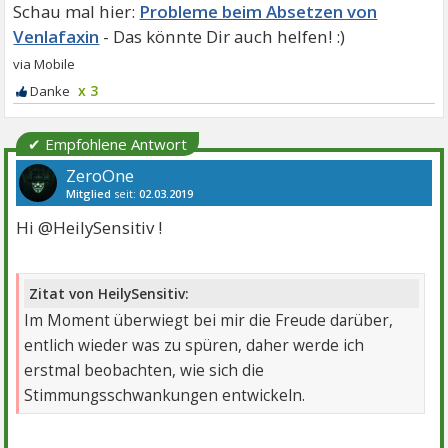
Probleme beim Absetzen von
Venlafaxin
x 3
✔ Empfohlene Antwort
ZeroOne
Mitglied
seit:
02.03.2019
Beiträge:
2580
Danke:
5643
Themen:
6
Hi @HeilySensitiv !
Zitat von HeilySensitiv:
Im Moment überwiegt bei mir die Freude darüber,
entlich wieder was zu spüren, daher werde ich
erstmal beobachten, wie sich die
Stimmungsschwankungen entwickeln.