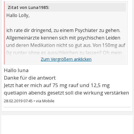
Zitat von Luna1985:
Hallo Lolly,
ich rate dir dringend, zu einem Psychiater zu gehen.
Allgemeinärzte kennen sich mit psychischen Leiden
und deren Medikation nicht so gut aus. Von 150mg auf
0g runter ohne es ausschleichen zu lassen? Oh mein
Gott! Venlafaxin muss man langsam ausschleichen
lassen, wenn es bei dir überhaupt notwendig sein
Hallo luna
sollte. Kläre das bitte beim Psychiater.
Danke für die antwort
Jetzt hat er mich auf 75 mg rauf und 12,5 mg
Alles Gute
quetiapin abends gesetzt soll die wirkung verstärken
Luna
28.02.2019 07:45
•
(Ups, hab überlesen, dass du bereits bei einem
Facharzt bist, sorry. Such dir am besten einen
anderen Psychiater.)