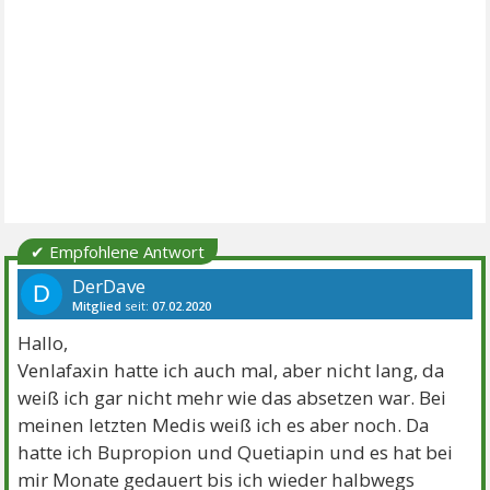
✔ Empfohlene Antwort
DerDave
D
Mitglied
seit:
07.02.2020
Beiträge:
9
Danke:
7
Themen:
1
Hallo,
Venlafaxin hatte ich auch mal, aber nicht lang, da
weiß ich gar nicht mehr wie das absetzen war. Bei
meinen letzten Medis weiß ich es aber noch. Da
hatte ich Bupropion und Quetiapin und es hat bei
mir Monate gedauert bis ich wieder halbwegs