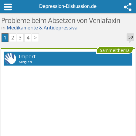
Probleme beim Absetzen von Venlafaxin
in
Medikamente & Antidepressiva
1
2
3
4
>
59
Sammelthema
Import
Mitglied