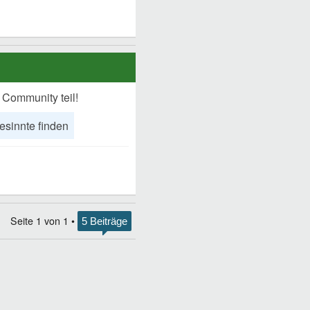
 Community teil!
esinnte finden
Seite
1
von
1
•
5 Beiträge