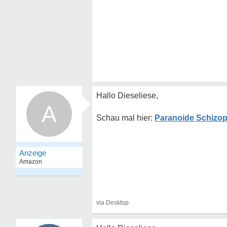
Hallo Dieseliese,
A
Paranoide Schizoph