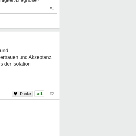
rtigkeit/Diagnose?
#1
 und
ertrauen und Akzeptanz.
s der Isolation
x 1
#2