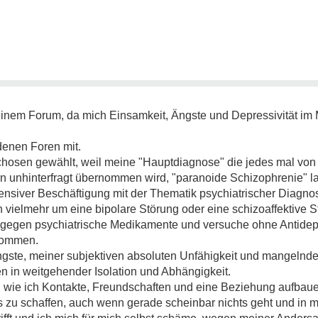
 einem Forum, da mich Einsamkeit, Ängste und Depressivität im
denen Foren mit.
chosen gewählt, weil meine "Hauptdiagnose" die jedes mal von
unhinterfragt übernommen wird, "paranoide Schizophrenie" laut
tensiver Beschäftigung mit der Thematik psychiatrischer Diagno
ich vielmehr um eine bipolare Störung oder eine schizoaffektive 
 gegen psychiatrische Medikamente und versuche ohne Antidepr
kommen.
gste, meiner subjektiven absoluten Unfähigkeit und mangelnde
en in weitgehender Isolation und Abhängigkeit.
, wie ich Kontakte, Freundschaften und eine Beziehung aufbau
ies zu schaffen, auch wenn gerade scheinbar nichts geht und in 