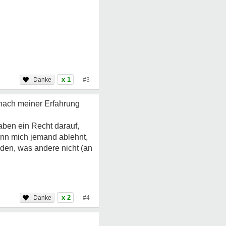
x 1
#3
 nach meiner Erfahrung
aben ein Recht darauf,
nn mich jemand ablehnt,
den, was andere nicht (an
x 2
#4