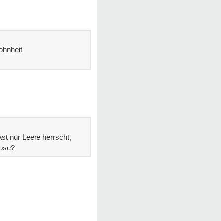
ohnheit
ast nur Leere herrscht,
nose?