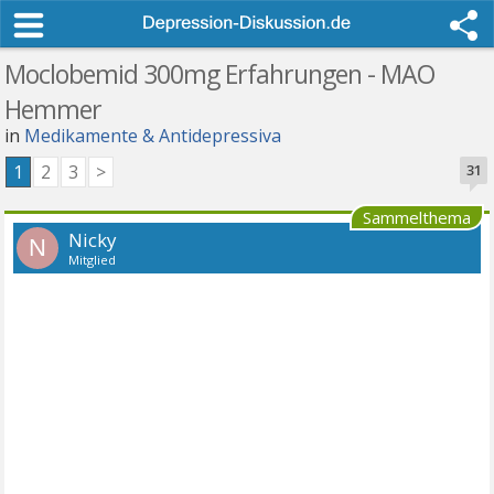
Moclobemid 300mg Erfahrungen - MAO
Hemmer
in
Medikamente & Antidepressiva
1
2
3
>
31
Sammelthema
Nicky
N
Mitglied