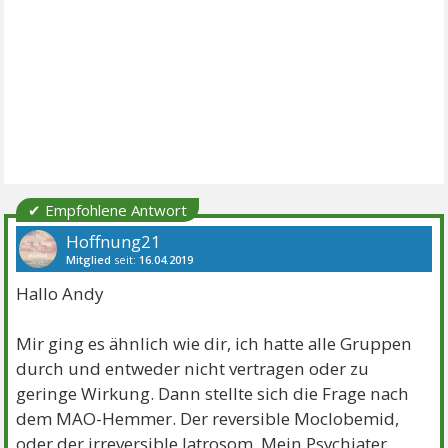
✔ Empfohlene Antwort
Hoffnung21
Mitglied
seit:
16.04.2019
Beiträge:
1898
Danke:
4218
Themen:
13
Hallo Andy
Mir ging es ähnlich wie dir, ich hatte alle Gruppen
durch und entweder nicht vertragen oder zu
geringe Wirkung. Dann stellte sich die Frage nach
dem MAO-Hemmer. Der reversible Moclobemid,
oder der irreversible Jatrosom. Mein Psychiater