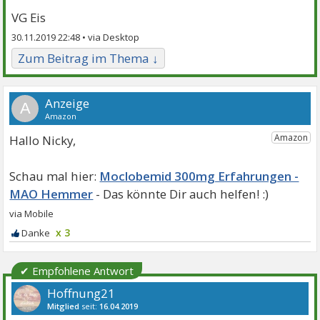
VG Eis
30.11.2019 22:48 •
Zum Beitrag im Thema ↓
A
Hallo Nicky,
Moclobemid 300mg Erfahrungen -
MAO Hemmer
x 3
✔ Empfohlene Antwort
Hoffnung21
Mitglied
seit:
16.04.2019
Beiträge:
1898
Danke:
4218
Themen:
13