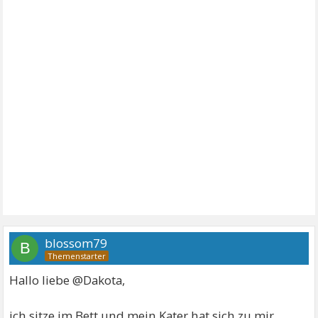
blossom79
B
Hallo liebe @Dakota,
ich sitze im Bett und mein Kater hat sich zu mir