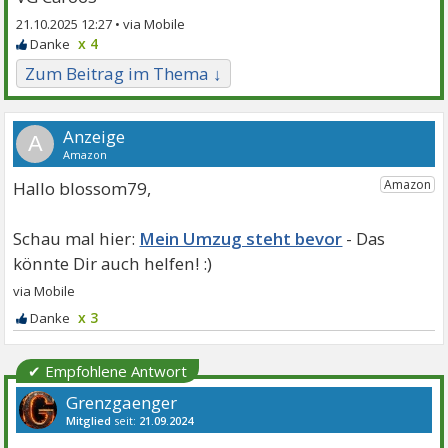
21.10.2025 12:27 •
x 4
Zum Beitrag im Thema ↓
A
Hallo blossom79,
Mein Umzug steht bevor
x 3
✔ Empfohlene Antwort
Grenzgaenger
Mitglied
seit:
21.09.2024
Beiträge:
7308
Danke:
4144
Themen:
23