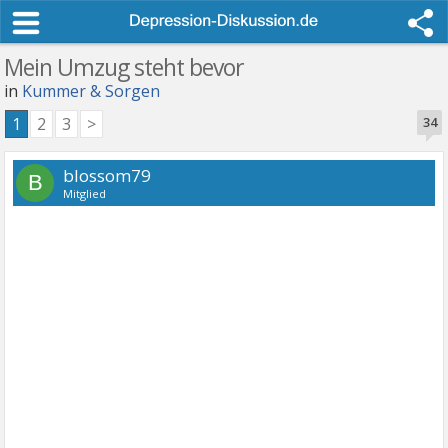
Mein Umzug steht bevor
in
Kummer & Sorgen
1
2
3
>
34
blossom79
B
Mitglied