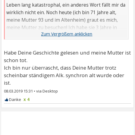
Leben lang katastrophal, ein anderes Wort fällt mir da
wirklich nicht ein. Noch heute (ich bin 71 Jahre alt,
meine Mutter 93 und im Altenheim) graut es mich,
meine Mutter zu besuchen! Ich habe sie 3 Jahre in
meinem Elternhaus gepflegt, meine eigene Wohnung
und Privatleben total zurückgestellt um ihr alles recht
zu machen- ich hab es nicht geschafft! Schließlich war
Habe Deine Geschichte gelesen und meine Mutter ist
ich so erschöpft (vor allem psychisch/ das Gefühl
schon tot.
meiner Mutter gegenüber war ein Leben lang nur
Ich bin nur überrascht, dass Deine Mutter trotz
ANGST), dass .
scheinbar ständigem Alk. synchron alt wurde oder
.
ist.
08.03.2019 15:31
•
x 4