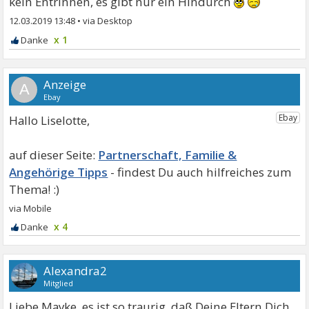
kein Entrinnen, es gibt nur ein Hindurch
12.03.2019 13:48
•
x 1
A
Hallo Liselotte,
Partnerschaft, Familie &
Angehörige Tipps
x 4
Alexandra2
Mitglied
Liebe Mayke, es ist so traurig, daß Deine Eltern Dich