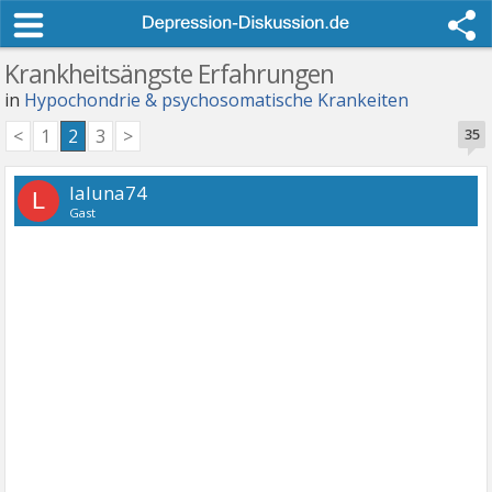
Krankheitsängste Erfahrungen
in
Hypochondrie & psychosomatische Krankeiten
<
1
2
3
>
35
laluna74
L
Gast