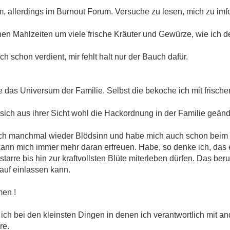
m, allerdings im Burnout Forum. Versuche zu lesen, mich zu imf
ichen Mahlzeiten um viele frische Kräuter und Gewürze, wie ich de
ch schon verdient, mir fehlt halt nur der Bauch dafür.
ie das Universum der Familie. Selbst die bekoche ich mit frisc
t sich aus ihrer Sicht wohl die Hackordnung in der Familie geänd
uch manchmal wieder Blödsinn und habe mich auch schon beim 
d kann mich immer mehr daran erfreuen. Habe, so denke ich, das
rre bis hin zur kraftvollsten Blüte miterleben dürfen. Das ber
auf einlassen kann.
men !
das ich bei den kleinsten Dingen in denen ich verantwortlich m
re.