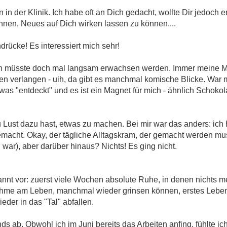
in der Klinik. Ich habe oft an Dich gedacht, wollte Dir jedoch e
en, Neues auf Dich wirken lassen zu können....
rücke! Es interessiert mich sehr!
ich müsste doch mal langsam erwachsen werden. Immer meine M
en verlangen - uih, da gibt es manchmal komische Blicke. War m
was "entdeckt" und es ist ein Magnet für mich - ähnlich Schokol
Du Lust dazu hast, etwas zu machen. Bei mir war das anders: ich
gemacht. Okay, der tägliche Alltagskram, der gemacht werden m
war), aber darüber hinaus? Nichts! Es ging nicht.
nnt vor: zuerst viele Wochen absolute Ruhe, in denen nichts 
nahme am Leben, manchmal wieder grinsen können, erstes Leben
der in das "Tal" abfallen.
s ab. Obwohl ich im Juni bereits das Arbeiten anfing, fühlte ic