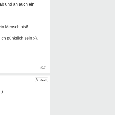
 ab und an auch ein
ein Mensch bist!
ch pünktlich sein ;-).
#17