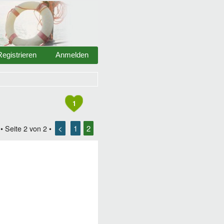
Registrieren
Anmelden
1
<
1
2
• Seite
2
von
2
•