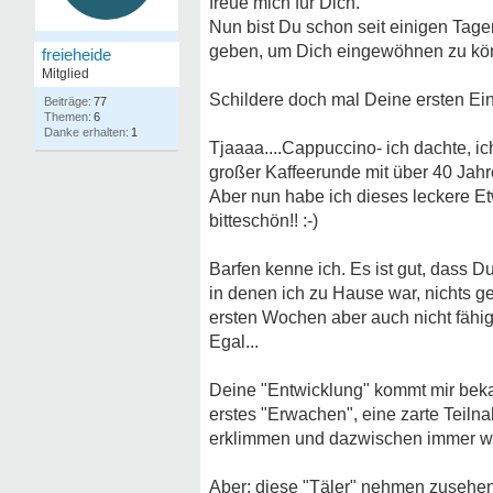
freue mich für Dich.
Nun bist Du schon seit einigen Tagen 
geben, um Dich eingewöhnen zu könn
freieheide
Mitglied
Schildere doch mal Deine ersten Eind
77
6
1
Tjaaaa....Cappuccino- ich dachte, 
großer Kaffeerunde mit über 40 Jahr
Aber nun habe ich dieses leckere Et
bitteschön!! :-)
Barfen kenne ich. Es ist gut, dass 
in denen ich zu Hause war, nichts 
ersten Wochen aber auch nicht fähig 
Egal...
Deine "Entwicklung" kommt mir beka
erstes "Erwachen", eine zarte Teil
erklimmen und dazwischen immer wie
Aber: diese "Täler" nehmen zusehend