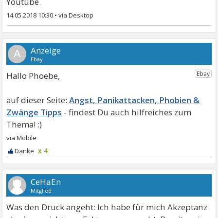
Youtube.
14.05.2018 10:30
•
A
Hallo Phoebe,
Angst, Panikattacken, Phobien &
Zwänge Tipps
x 4
CeHaEn
Mitglied
Was den Druck angeht: Ich habe für mich Akzeptanz