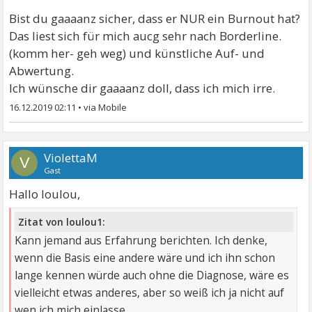
gemacht, dass ich in der Depression vor allem mit mir
Bist du gaaaanz sicher, dass er NUR ein Burnout hat?
selbst zu tun hatte und es auch wichtig war, keine
Das liest sich für mich aucg sehr nach Borderline.
weiteren Einflüsse von außen in die emotionale
(komm her- geh weg) und künstliche Auf- und
Schiene reinzulassen. Ich habe mich in der Zeit zwar
Abwertung.
auch verliebt, aber vermutlich war auch das eher das
Ich wünsche dir gaaaanz doll, dass ich mich irre.
suchen nach Anerkennung und Bestätigung.
16.12.2019 02:11
•
Ähnlich drückt mein Freund es aus. Er hat zwar nur
kurze depressive Verstimmungen ist aber permanent
energie und lustlos. Er meldet sich dann nicht mehr
ViolettaM
V
regelmäßig und von "Gefühle zeigen" ist dann auch
Gast
nicht mehr viel. Er sagt, er kommt nicht hoch. Er sagt,
Hallo loulou,
er weiß nicht ob es ihm um Bestätigung geht und
dann sagt er wieder, er hätte noch mit keiner Frau
Zitat von loulou1:
etwas ähnliches wie mit mir erlebt. Ich verstehe das
Kann jemand aus Erfahrung berichten. Ich denke,
irgendwie nicht und merke, es tut mir auch nicht gut,
wenn die Basis eine andere wäre und ich ihn schon
wie es ist.
lange kennen würde auch ohne die Diagnose, wäre es
vielleicht etwas anderes, aber so weiß ich ja nicht auf
Kann jemand aus Erfahrung berichten. Ich denke,
wen ich mich einlasse.