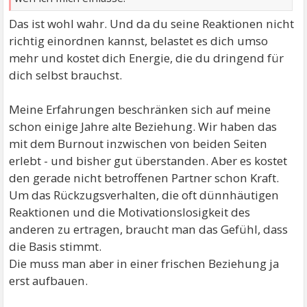
wenn die Basis eine andere wäre und ich ihn schon
Das ist wohl wahr. Und da du seine Reaktionen nicht
lange kennen würde auch ohne die Diagnose, wäre es
richtig einordnen kannst, belastet es dich umso
vielleicht etwas anderes, aber so weiß ich ja nicht auf
mehr und kostet dich Energie, die du dringend für
wen ich mich einlasse.
dich selbst brauchst.
LG
Meine Erfahrungen beschränken sich auf meine
schon einige Jahre alte Beziehung. Wir haben das
mit dem Burnout inzwischen von beiden Seiten
erlebt - und bisher gut überstanden. Aber es kostet
den gerade nicht betroffenen Partner schon Kraft.
Um das Rückzugsverhalten, die oft dünnhäutigen
Reaktionen und die Motivationslosigkeit des
anderen zu ertragen, braucht man das Gefühl, dass
die Basis stimmt.
Die muss man aber in einer frischen Beziehung ja
erst aufbauen.