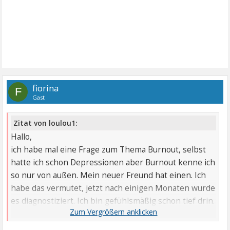
fiorina
F
Gast
Zitat von loulou1:
Hallo,
ich habe mal eine Frage zum Thema Burnout, selbst
hatte ich schon Depressionen aber Burnout kenne ich
so nur von außen. Mein neuer Freund hat einen. Ich
habe das vermutet, jetzt nach einigen Monaten wurde
es diagnostiziert. Ich bin gefühlsmäßig schon tief drin.
Hätte ich es vorher gewußt hätte ich sicher direkt
Abstand genommen, denn ich habe die Erfahrung