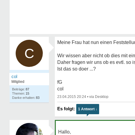
Meine Frau hat nun einen Feststell
C
Wir wissen aber nicht ob dies mit ein
Daher fragen wir uns ob es evtl. so i
Ist das so doer ...?
col
Mitglied
fG
col
87
15
23.04.2015 20:24
•
83
1 Antwort ↓
Hallo,