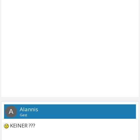
Alannis
A
Gast
KEINER ???