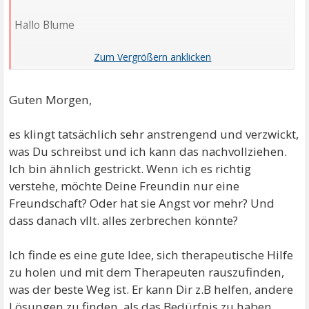
Hallo Blume
Danke für die tollen Worte
Zu deiner Frage: Ja ich hatte es ihr mal gestanden.
Guten Morgen,
Damals als ich quasi frisch verliebt war, was jetzt
ungefähr 5 Jahre her ist. Dann hatte ich es nochmal 2
es klingt tatsächlich sehr anstrengend und verzwickt,
Jahre später versucht. Sie ging sehr locker damit um
was Du schreibst und ich kann das nachvollziehen.
und hat mir gezeigt, dass es nichts an der
Ich bin ähnlich gestrickt. Wenn ich es richtig
Freundschaft ändern würde. Ich denke wenn sie nicht
verstehe, möchte Deine Freundin nur eine
blind ist merkt sie das ich immer noch was von ihr will,
Freundschaft? Oder hat sie Angst vor mehr? Und
aber das kann ich nicht mit Sicherheit sagen.
dass danach vllt. alles zerbrechen könnte?
Liebe Grüße Scalphunter
Ich finde es eine gute Idee, sich therapeutische Hilfe
zu holen und mit dem Therapeuten rauszufinden,
was der beste Weg ist. Er kann Dir z.B helfen, andere
Lösungen zu finden, als das Bedürfnis zu haben,