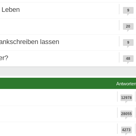
s Leben
9
20
rankschreiben lassen
9
er?
48
Antworte
12978
28055
4273