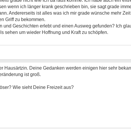
weiß grade nicht wie ich da raus komme. Ich habe auch ein ex
en wenn ich länger krank geschrieben bin, sie sagt grade immer
kann. Andererseits ist alles was ich mir grade wünsche mehr Zei
en Griff zu bekommen.
en und Geschichten erlebt und einen Ausweg gefunden? Ich glau
ls sehen um wieder Hoffnung und Kraft zu schöpfen.
er Hausärtzin. Deine Gedanken werden einigen hier sehr beka
ränderung ist groß.
öser? Wie sieht Deine Freizeit aus?