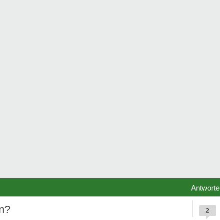
Antworte
en?
2