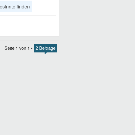
esinnte finden
Seite
1
von
1
•
2 Beiträge