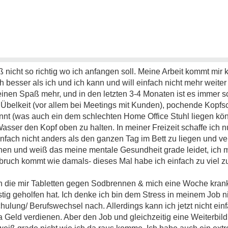
 nicht so richtig wo ich anfangen soll. Meine Arbeit kommt mir 
besser als ich und ich kann und will einfach nicht mehr weit
einen Spaß mehr, und in den letzten 3-4 Monaten ist es immer 
Übelkeit (vor allem bei Meetings mit Kunden), pochende Kopf
nnt (was auch ein dem schlechten Home Office Stuhl liegen kön
sser den Kopf oben zu halten. In meiner Freizeit schaffe ich n
 einfach nicht anders als den ganzen Tag im Bett zu liegen und 
onen und weiß das meine mentale Gesundheit grade leidet, ich m
ch kommt wie damals- dieses Mal habe ich einfach zu viel zu 
tin die mir Tabletten gegen Sodbrennen & mich eine Woche kran
istig geholfen hat. Ich denke ich bin dem Stress in meinem Job
ulung/ Berufswechsel nach. Allerdings kann ich jetzt nicht ei
 Geld verdienen. Aber den Job und gleichzeitig eine Weiterbildu