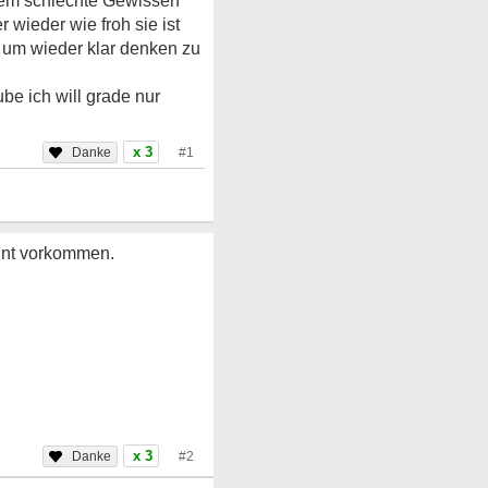
trem schlechte Gewissen
 wieder wie froh sie ist
t um wieder klar denken zu
be ich will grade nur
x 3
#1
nnt vorkommen.
x 3
#2