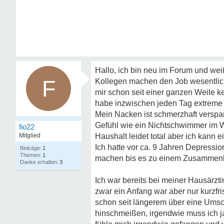
Hallo, ich bin neu im Forum und weiß
F
Kollegen machen den Job wesentlich 
mir schon seit einer ganzen Weile k
habe inzwischen jeden Tag extreme 
Mein Nacken ist schmerzhaft verspa
Gefühl wie ein Nichtschwimmer im Wa
fio22
Mitglied
Haushalt leidet total aber ich kann
Ich hatte vor ca. 9 Jahren Depressi
1
1
machen bis es zu einem Zusammenbru
3
Ich war bereits bei meiner Hausärz
zwar ein Anfang war aber nur kurzfr
schon seit längerem über eine Umsch
hinschmeißen, irgendwie muss ich ja