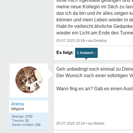
fühle mich irgendwie gefangen und 
meine neue Kollegin im Stich zu lass
das ich da bin und ihr alles zeigen 
können und mein Leben wieder in d
Habt ihr vielleicht ähnliche Gedank
wieder ein Licht am Ende des Tunne
05.07.2020 20:08
•
1 Antwort ↓
Geh unbedingt noch einmal zu Dein
Der Wunsch nach einer sofortigen Ve
Wann fing es an? Gab es einen Ausl
Anima
Mitglied
1713
31
05.07.2020 20:34
•
231