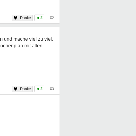
x 2
#2
n und mache viel zu viel,
ochenplan mit allen
x 2
#3