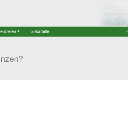
rstellen +
Soforthilfe
enzen?