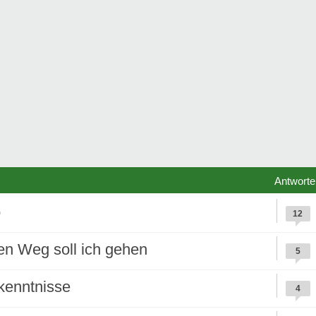
Antworte
o
12
en Weg soll ich gehen
5
kenntnisse
4