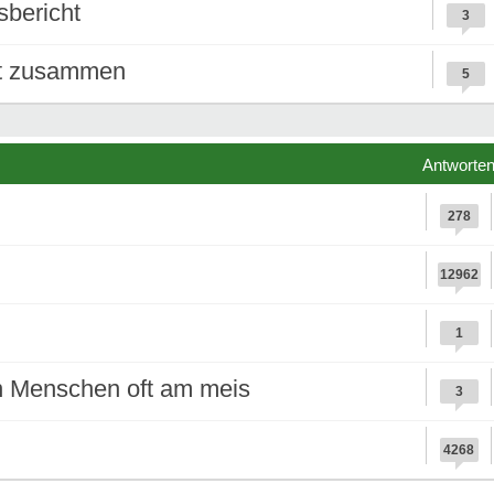
bericht
3
ht zusammen
5
Antworte
278
12962
1
n Menschen oft am meis
3
4268