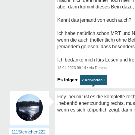
macht mich dann immer noch mehr runt
aber dann kommt dieses Bein dazu, d
Kennt das jemand von euch auch?
Ich habe natürlich schon MRT und Ne
wenn die auch (hoffentlich) ohne Be
jemandem gelesen, dass besonders ei
Ich bedanke mich fürs Lesen und fr
15.04.2023 09:14
•
2 Antworten ↓
Hey ,bei mir ist es die komplette re
,nebenhölenentzündung rechts, muske
wenn es sich körperlich zeigt, dann
111Sternchen222