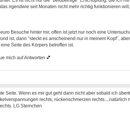
er. Es ist nicht nur die "beidbeinige" Erschöpfung, die ich mir
as irgendwie seit Monaten nicht mehr richtig funktionieren wil
uro Besuche hinter mir, offen ist jetzt nur noch eine Untersu
fund ist, dann "steckt es anscheinend nur in meinem Kopf", abe
ne Seite des Körpers betroffen ist.
eue mich auf Antworten
💕
chte Seite. Wenn es mir gut geht dann nicht aber sobald ich übert
lverspannungen rechts, rückenschmerzen rechts....natürlich ni
 rechts. LG Sternchen