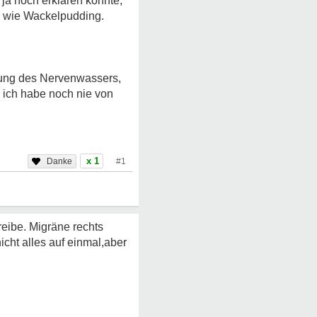
 ja noch erklären könnte,
l, wie Wackelpudding.
chung des Nervenwassers,
r ich habe noch nie von
x 1
#1
reibe. Migräne rechts
cht alles auf einmal,aber