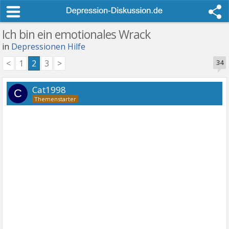
Ich bin ein emotionales Wrack
in
Depressionen Hilfe
<
1
2
3
>
34
Cat1998
C