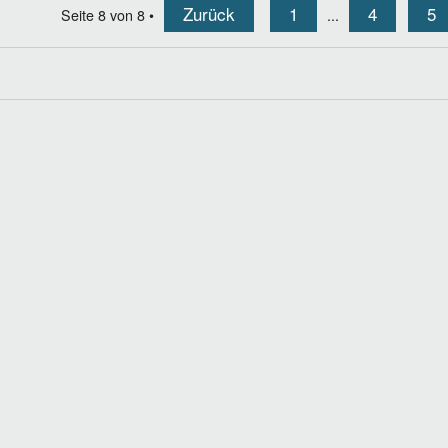
Zurück
1
4
5
Seite
8
von
8
•
...