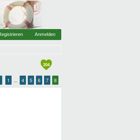
Registrieren
Anmelden
204
<
1
4
5
6
7
8
...