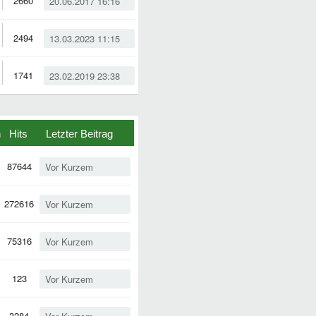
2660
20.06.2017 16:16
2494
13.03.2023 11:15
1741
23.02.2019 23:38
n
Hits
Letzter Beitrag
87644
Vor Kurzem
272616
Vor Kurzem
75316
Vor Kurzem
123
Vor Kurzem
3284