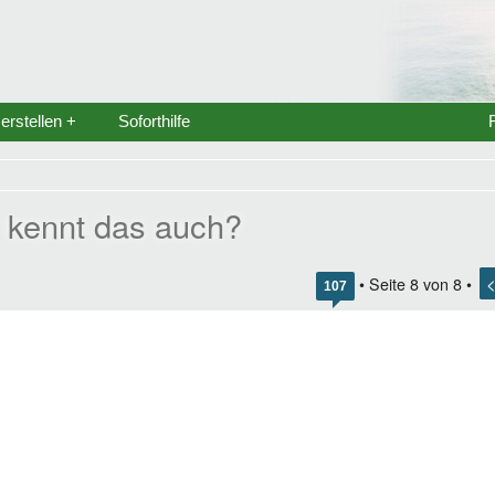
rstellen +
Soforthilfe
 kennt das auch?
• Seite
8
von
8
•
107