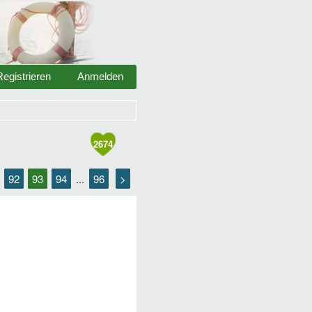
Registrieren
Anmelden
2674
92
93
94
96
>
.
...