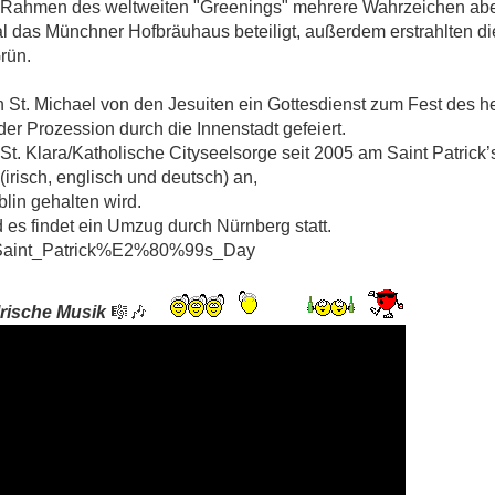
Rahmen des weltweiten "Greenings" mehrere Wahrzeichen abe
l das Münchner Hofbräuhaus beteiligt, außerdem erstrahlten die
rün.
in St. Michael von den Jesuiten ein Gottesdienst zum Fest des he
er Prozession durch die Innenstadt gefeiert.
 St. Klara/Katholische Cityseelsorge seit 2005 am Saint Patrick
(irisch, englisch und deutsch) an,
lin gehalten wird.
d es findet ein Umzug durch Nürnberg statt.
iki/Saint_Patrick%E2%80%99s_Day
rische Musik
🎼🎶