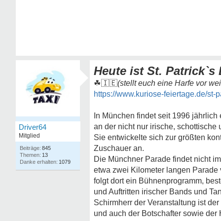
Heute ist St. Patrick`s 
☘🇮🇪
(stellt euch eine Harfe vor wei
https://www.kuriose-feiertage.de/st-p
In München findet seit 1996 jährlich
an der nicht nur irische, schottisc
Driver64
Mitglied
Sie entwickelte sich zur größten ko
Zuschauer an.
845
13
Die Münchner Parade findet nicht im
1079
etwa zwei Kilometer langen Parade
folgt dort ein Bühnenprogramm, bes
und Auftritten irischer Bands und T
Schirmherr der Veranstaltung ist der
und auch der Botschafter sowie der 