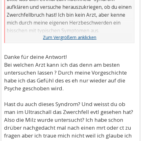
aufklären und versuche herauszukriegen, ob du einen
Zwerchfellbruch hast! Ich bin kein Arzt, aber kenne
mich durch meine eigenen Herzbeschwerden ein
bisschen mit typischen Symptomen aus.
Nach dem Essen Herzrasen oder einen Stolperanfall
zu bekommen, passiert relativ oft.
Danke für deine Antwort!
Von mir also der Tipp, dich zumindest mal zu
Bei welchen Arzt kann ich das denn am besten
Roemheld zu informieren!
untersuchen lassen ? Durch meine Vorgeschichte
Alles Gute wünscht dir Mayke
habe ich das Gefühl des es eh nur wieder auf die
Psyche geschoben wird.
Hast du auch dieses Syndrom? Und weisst du ob
man im Ultraschall das Zwerchfell evtl gesehen hat?
Also die Milz wurde untersucht? Ich habe schon
drüber nachgedacht mal nach einen mrt oder ct zu
fragen aber ich traue mich nicht weil ich glaube ich