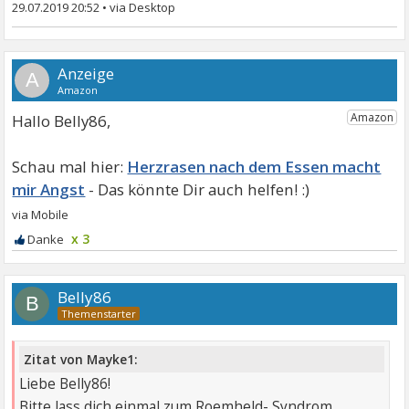
29.07.2019 20:52
•
A
Hallo Belly86,
Herzrasen nach dem Essen macht
mir Angst
x 3
Belly86
B
Zitat von Mayke1:
Liebe Belly86!
Bitte lass dich einmal zum Roemheld- Syndrom