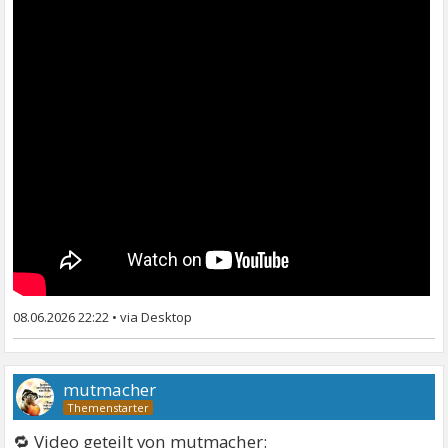
08.06.2026 22:22
•
mutmacher
🔁 Video geteilt von mutmacher: