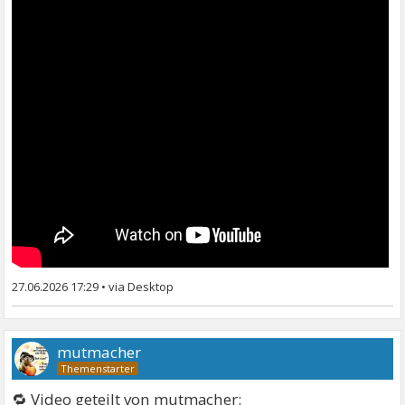
27.06.2026 17:29
•
mutmacher
🔁 Video geteilt von mutmacher: