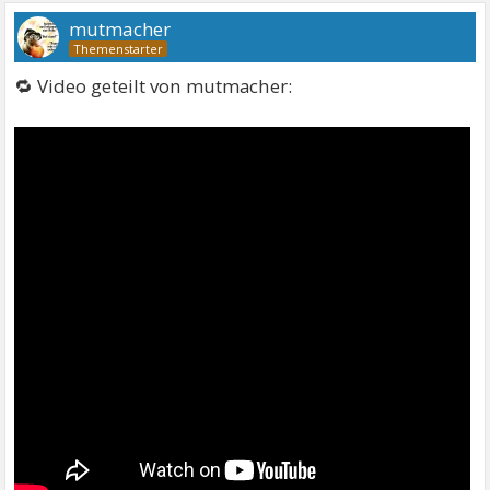
mutmacher
🔁 Video geteilt von mutmacher: