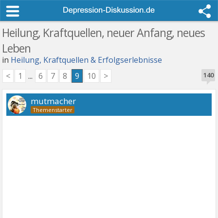
Heilung, Kraftquellen, neuer Anfang, neues
Leben
in
Heilung, Kraftquellen & Erfolgserlebnisse
<
1
...
6
7
8
9
10
>
140
mutmacher