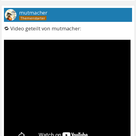
mutmacher
🔁 Video geteilt von mutmacher: