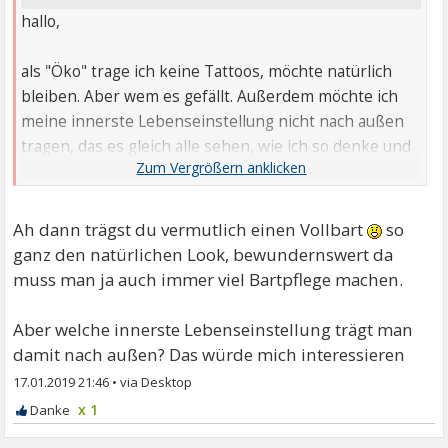
hallo,
als "Öko" trage ich keine Tattoos, möchte natürlich
bleiben. Aber wem es gefällt. Außerdem möchte ich
meine innerste Lebenseinstellung nicht nach außen
tragen, das es gleich alle sehen, wie ich so denke und
fühle.
Ah dann trägst du vermutlich einen Vollbart
so
liebe Grüße,
ganz den natürlichen Look, bewundernswert da
muss man ja auch immer viel Bartpflege machen.
Frederick
Aber welche innerste Lebenseinstellung trägt man
damit nach außen? Das würde mich interessieren
17.01.2019 21:46
•
x 1