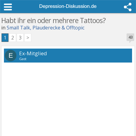
Habt ihr ein oder mehrere Tattoos?
in
Small Talk, Plauderecke & Offtopic
1
2
3
>
43
Ex-Mitglied
E
Gast