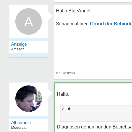
Hallo BlueAngel,
A
Grund der Behind
Hallo,
Zitat:
Frage: Muss ich - wenn ich mich b
Albarracin
Diagnosen gehen nur den Betriebsar
Moderator