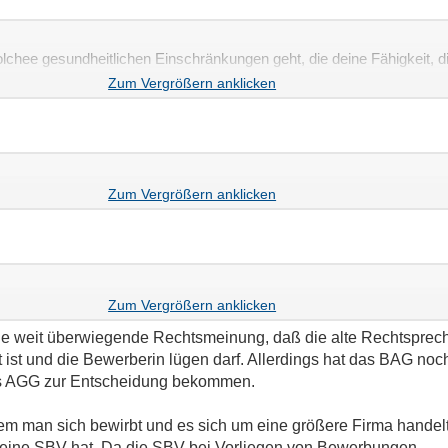
chee gesundheitlichen Einschränkungen geht, die deine Fähigkeit, d
eilen, dass du "schwerbehindert" bist.
h nach meiner Behinderung fragt?
ie weit überwiegende Rechtsmeinung, daß die alte Rechtspre
ist und die Bewerberin lügen darf. Allerdings hat das BAG noc
des AGG zur Entscheidung bekommen.
m man sich bewirbt und es sich um eine größere Firma handelt,
e eine SBV hat. Da die SBV bei Vorliegen von Bewerbungen