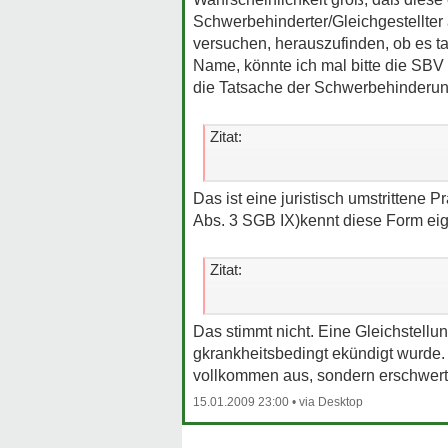
Schwerbehinderter/Gleichgestellter
versuchen, herauszufinden, ob es ta
Name, könnte ich mal bitte die SBV 
die Tatsache der Schwerbehinderun
Zitat:
gilt die Gleichstellung bei dir nicht 
Das ist eine juristisch umstrittene 
Abs. 3 SGB IX)kennt diese Form eige
Zitat:
Denn dafür ist sie ja gedacht, daß de
Das stimmt nicht. Eine Gleichstell
gkrankheitsbedingt ekündigt wurde. 
vollkommen aus, sondern erschwert 
15.01.2009 23:00
•