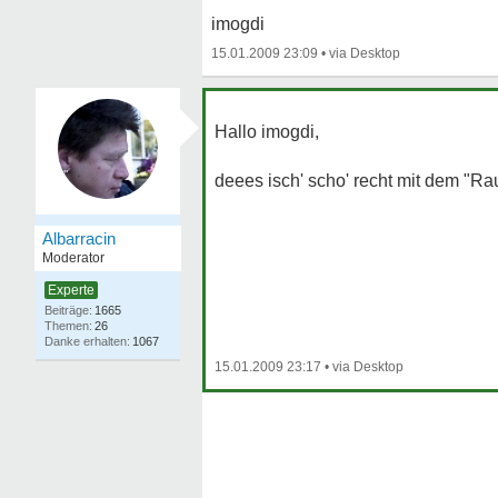
imogdi
15.01.2009 23:09
•
Hallo imogdi,
deees isch' scho' recht mit dem "R
Albarracin
Moderator
Experte
1665
26
1067
15.01.2009 23:17
•