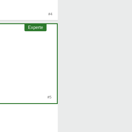
#4
Experte
#5