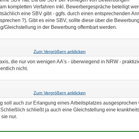
 am kompletten Verfahren inkl. Bewerbergespräche beteiligt wer
tsächlich eine SBV gibt - ggfs. durch einen entsprechenden Anr
sprechen ?). Gibt es eine SBV, sollte diese über die Bewerbun
g/Gleichstellung in der Bewerbung offembart werden.
nur für den Arbeitsplatz , für den sie beantragt worden ist?
Praxis, die nur von wenigen AA's - überwiegend in NRW - praktizi
ntlich nicht.
r Arbeitsplatz erhalten bleibt, falls er wegen der Krankheit in Gefahr w
ung soll auch zur Erlangung eines Arbeitsplatzes ausgesprochen
Schließlich schließt ja auch eine Gleichstellung eine krankhei
sie nur.