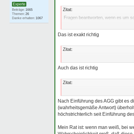
Experte
Zitat:
1665
26
Fragen beantworten, wenn es um sol
1067
einschränken.
Das ist exakt richtig
Zitat:
Du musst dem Arbeitgeber nicht mitt
Auch das ist richtig
Zitat:
Wie verhalte ich mich, wenn er mic
Nach Einführung des AGG gibt es d
(wahrheitsgemäße Antwort) überholt 
höchstrichterlich seit Einführung 
Mein Rat ist: wenn man weiß, bei we
Wahrscheinlichkeit groß, daß dies