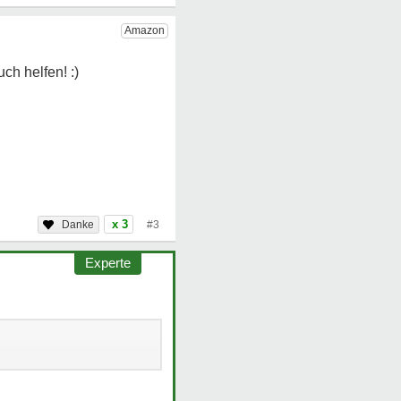
x 3
#3
Experte