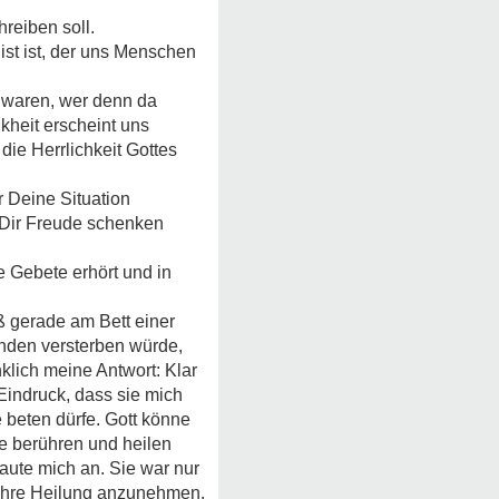
hreiben soll.
dist ist, der uns Menschen
 waren, wer denn da
heit erscheint uns
ie Herrlichkeit Gottes
r Deine Situation
d Dir Freude schenken
re Gebete erhört und in
aß gerade am Bett einer
unden versterben würde,
klich meine Antwort: Klar
Eindruck, dass sie mich
 beten dürfe. Gott könne
te berühren und heilen
aute mich an. Sie war nur
d ihre Heilung anzunehmen.