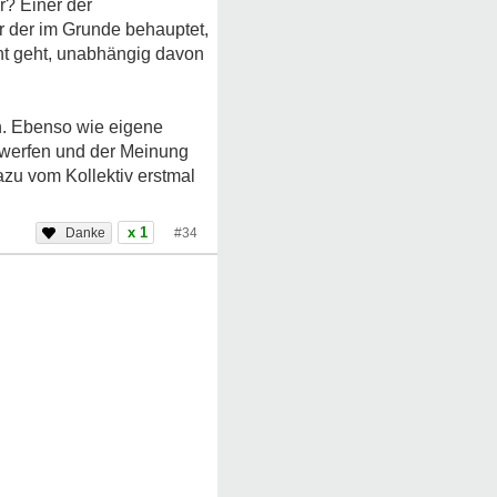
r? Einer der
r der im Grunde behauptet,
cht geht, unabhängig davon
n. Ebenso wie eigene
 werfen und der Meinung
azu vom Kollektiv erstmal
x 1
#34