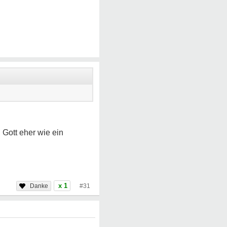
Gott eher wie ein
x 1
#31