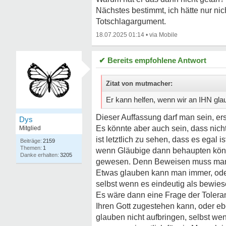
Nächstes bestimmt, ich hätte nur nic
Totschlagargument.
18.07.2025 01:14
•
✔ Bereits empfohlene Antwort
Zitat von mutmacher:
Er kann helfen, wenn wir an IHN glau
Dieser Auffassung darf man sein, er
Dys
Es könnte aber auch sein, dass nicht
Mitglied
ist letztlich zu sehen, dass es egal is
2159
1
wenn Gläubige dann behaupten können
3205
gewesen. Denn Beweisen muss man e
Etwas glauben kann man immer, oder
selbst wenn es eindeutig als bewies
Es wäre dann eine Frage der Tolera
Ihren Gott zugestehen kann, oder e
glauben nicht aufbringen, selbst we