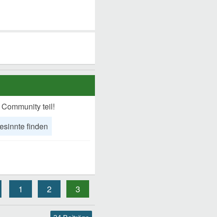
 Community teil!
esinnte finden
1
2
3