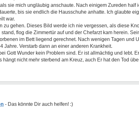
 als sie mich ungläubig anschaute. Nach einigem Zureden half ic
auerte, bis sie endlich die Hausschuhe anhatte. Ich glaubte eigen
ilt war.
n zu gehen. Dieses Bild werde ich nie vergessen, als diese Knoc
stand, flog die Zimmertür auf und der Chefarzt kam herein. Se
erstorbenen im Bett liegend gerechnet. Nach wenigen Tagen und
 4 Jahre. Verstarb dann an einer anderen Krankheit.
bei Gott Wunder kein Problem sind. Er ist allmächtig und lebt. E
us hängt nicht mehr sterbend am Kreuz, auch Er hat den Tod üb
on