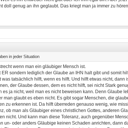
ht doll genug an ihn geglaubt. Das kriegt man ja immer zu hören.
ben in jeder Situation
strecht wenn man ein gläubiger Mensch ist.
 ER sondern lediglich der Glaube an IHN halt gibt und somit hil
t was tatsächlich hilft, wenn es hilft. Und hilft etwas nicht, dann 
, der Glaube dessen, dem es nicht hilft, sei nicht Stark gen
s ja nicht, weil man es nicht beweisen kann. Denn Glaube le
 man glaubt es eben nicht. Es gibt sogar Menschen, die glaub
en zu erkennen ist. Da hilft überreden genauso wenig, wie miss
nz, ob man als Gläubiger eines christlichen Gottes, anderen G
ben nicht. Und kann man diese Toleranz, auch gegenüber Mensc
nn un- oder anders Gläubige keinen Schaden anrichten, dann da