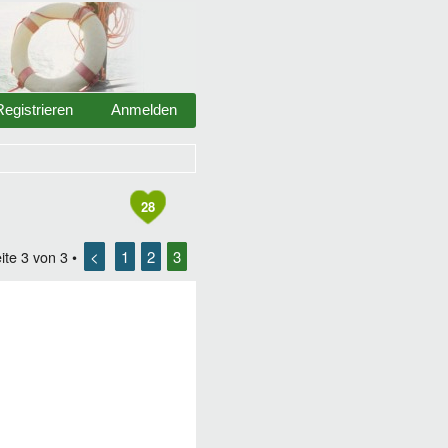
Registrieren
Anmelden
28
<
1
2
3
ite
3
von
3
•