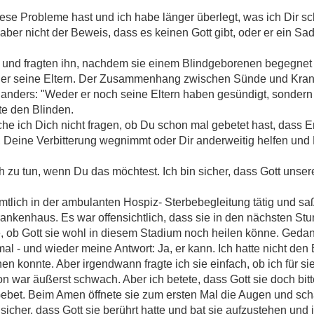
 diese Probleme hast und ich habe länger überlegt, was ich Dir sc
 aber nicht der Beweis, dass es keinen Gott gibt, oder er ein Sa
 und fragten ihn, nachdem sie einem Blindgeborenen begegnet
oder seine Eltern. Der Zusammenhang zwischen Sünde und Krank
anders: "Weder er noch seine Eltern haben gesündigt, sondern d
lte den Blinden.
uche ich Dich nicht fragen, ob Du schon mal gebetet hast, dass E
t, Deine Verbitterung wegnimmt oder Dir anderweitig helfen un
ich zu tun, wenn Du das möchtest. Ich bin sicher, dass Gott unse
amtlich in der ambulanten Hospiz- Sterbebegleitung tätig und s
ankenhaus. Es war offensichtlich, dass sie in den nächsten St
e, ob Gott sie wohl in diesem Stadium noch heilen könne. Gedan
l - und wieder meine Antwort: Ja, er kann. Ich hatte nicht den 
 konnte. Aber irgendwann fragte ich sie einfach, ob ich für sie
on war äußerst schwach. Aber ich betete, dass Gott sie doch bit
Gebet. Beim Amen öffnete sie zum ersten Mal die Augen und sch
sicher, dass Gott sie berührt hatte und bat sie aufzustehen un