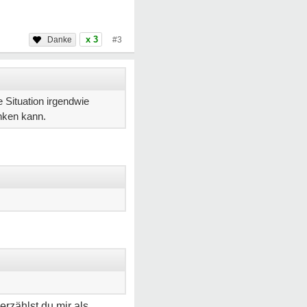
x 3
#3
 Situation irgendwie
enken kann.
erzählst du mir als