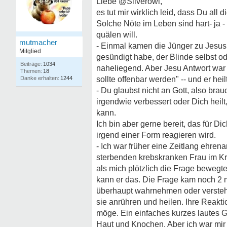
Liebe @Silverowl,
es tut mir wirklich leid, dass Du all
Solche Nöte im Leben sind hart- ja -
quälen will.
mutmacher
- Einmal kamen die Jünger zu Jesus
Mitglied
gesündigt habe, der Blinde selbst 
1034
naheliegend. Aber Jesu Antwort war 
18
1244
sollte offenbar werden" -- und er hei
- Du glaubst nicht an Gott, also bra
irgendwie verbessert oder Dich heil
kann.
Ich bin aber gerne bereit, das für D
irgend einer Form reagieren wird.
- Ich war früher eine Zeitlang ehren
sterbenden krebskranken Frau im Kr
als mich plötzlich die Frage bewegt
kann er das. Die Frage kam noch 2 ma
überhaupt wahrnehmen oder verstehen
sie anrühren und heilen. Ihre Reakti
möge. Ein einfaches kurzes lautes 
Haut und Knochen. Aber ich war mir 