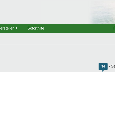
rstellen +
Soforthilfe
• Se
34