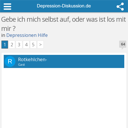
Gebe ich mich selbst auf, oder was ist los mit
mir ?
in
Depressionen Hilfe
1
2
3
4
5
>
64
Rotkehlchen-
R
Gast