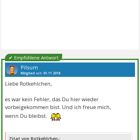
✔ Empfohlene Antwort
Pilsum
Mitglied
seit:
01.11.2018
Beiträge:
3866
Danke:
6615
Themen:
16
Liebe Rotkehlchen,
es war kein Fehler, das Du hier wieder
vorbeigekommen bist. Und ich freue mich,
wenn Du bleibst.
Zitat von Rotkehlchen-: