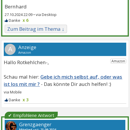
Bernhard
27.10.2024 22:09 •
x 6
Zum Beitrag im Thema ↓
A
Hallo Rotkehlchen-,
Gebe ich mich selbst auf, oder was
ist los mit mir ?
x 3
✔ Empfohlene Antwort
Grenzgaenger
Mitglied
seit:
21.09.2024