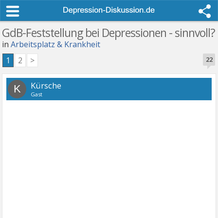
GdB-Feststellung bei Depressionen - sinnvoll?
in
Arbeitsplatz & Krankheit
1
2
>
22
Kürsche
K
Gast