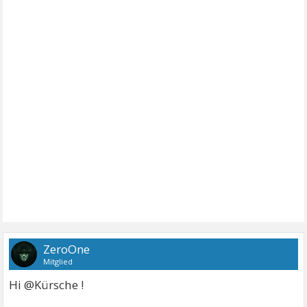
ZeroOne
Mitglied
Hi @Kürsche !