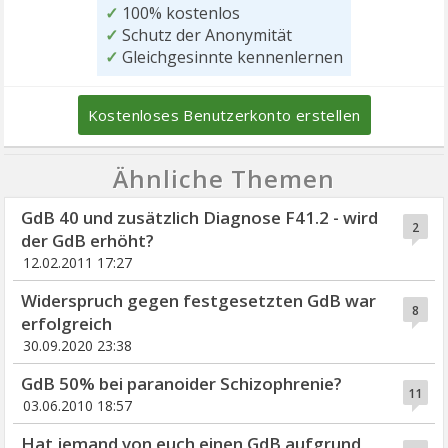
✓
100% kostenlos
✓
Schutz der Anonymität
✓
Gleichgesinnte kennenlernen
Kostenloses Benutzerkonto erstellen
Ähnliche Themen
GdB 40 und zusätzlich Diagnose F41.2 - wird
2
der GdB erhöht?
12.02.2011 17:27
Widerspruch gegen festgesetzten GdB war
8
erfolgreich
30.09.2020 23:38
GdB 50% bei paranoider Schizophrenie?
11
03.06.2010 18:57
Hat jemand von euch einen GdB aufgrund