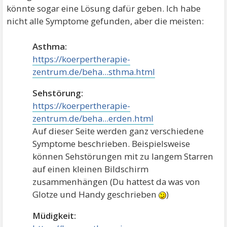
Angst vor dem Sterben, wird das nochmal intensiver.
könnte sogar eine Lösung dafür geben. Ich habe
Der Autor bringt viele wissenschaftlich erforschte
nicht alle Symptome gefunden, aber die meisten:
Hintergrundinformationen (in diesem zum Teil
esoterisch anmutenden) Buch. Vielleicht könnte Dir
Asthma:
das helfen, um etwas besser zu verstehen, was in Dir
https://koerpertherapie-
passiert und auch, wie Du damit gelassener umgehen
zentrum.de/beha...sthma.html
kannst.
Sehstörung:
https://koerpertherapie-
zentrum.de/beha...erden.html
Auf dieser Seite werden ganz verschiedene
Symptome beschrieben. Beispielsweise
können Sehstörungen mit zu langem Starren
auf einen kleinen Bildschirm
zusammenhängen (Du hattest da was von
Glotze und Handy geschrieben
)
Müdigkeit: