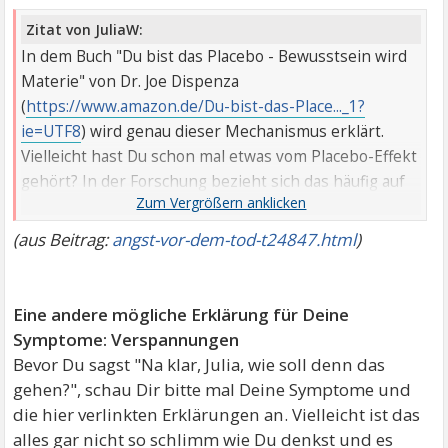
Zitat von JuliaW:
In dem Buch "Du bist das Placebo - Bewusstsein wird
Materie" von Dr. Joe Dispenza
(
https://www.amazon.de/Du-bist-das-Place..._1?
ie=UTF8
) wird genau dieser Mechanismus erklärt.
Vielleicht hast Du schon mal etwas vom Placebo-Effekt
gehört? In der Forschung bezieht sich das häufig auf
Medikamente. Patienten bekommen kleine Pillen, die
keinen Wirkstoff enthalten, und werden trotzdem
(aus Beitrag:
angst-vor-dem-tod-t24847.html
)
gesund. Genauso kann es in die andere Richtung
gehen: Der Gedanke, eine schlimme Krankheit zu
haben und deshalb bald zu sterben, erhöht den
Eine andere mögliche Erklärung für Deine
Stresslevel in Deinem Körper. Der Körper schüttet
Symptome: Verspannungen
dann tatsächlich chemische Verbindungen aus, die
Bevor Du sagst "Na klar, Julia, wie soll denn das
eine Veränderung in Deinem Körper bewirken und so
gehen?", schau Dir bitte mal Deine Symptome und
wird der ursprüngliche Gedanke plötzlich sehr real.
die hier verlinkten Erklärungen an. Vielleicht ist das
Und wenn dann noch Emotionen hinzukommen wie
alles gar nicht so schlimm wie Du denkst und es