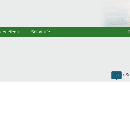
rstellen +
Soforthilfe
• Se
33