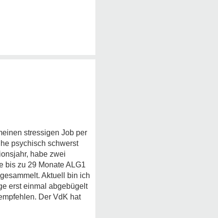
meinen stressigen Job per
 Ehe psychisch schwerst
ionsjahr, habe zwei
te bis zu 29 Monate ALG1
gesammelt. Aktuell bin ich
ge erst einmal abgebügelt
m empfehlen. Der VdK hat