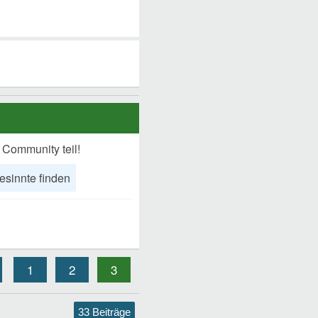
 Community teil!
esinnte finden
1
2
3
33 Beiträge