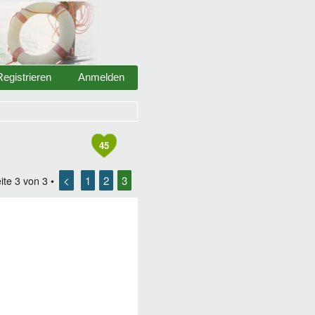
Registrieren
Anmelden
45
<
1
2
3
ite
3
von
3
•