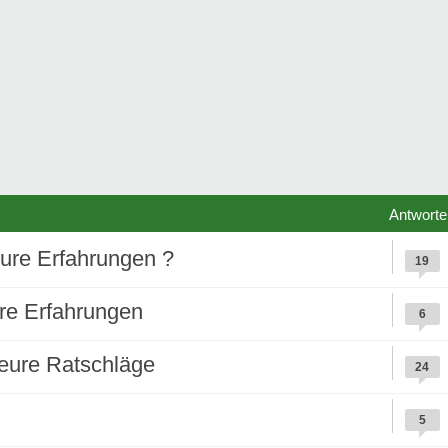
Antworte
ure Erfahrungen ?
19
ure Erfahrungen
6
 eure Ratschläge
24
5