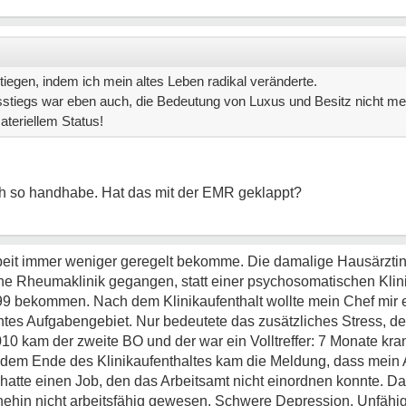
egen, indem ich mein altes Leben radikal veränderte.
sstiegs war eben auch, die Bedeutung von Luxus und Besitz nicht me
materiellem Status!
uch so handhabe. Hat das mit der EMR geklappt?
beit immer weniger geregelt bekomme. Die damalige Hausärztin r
e Rheumaklinik gegangen, statt einer psychosomatischen Klin
999 bekommen. Nach dem Klinikaufenthalt wollte mein Chef mir 
antes Aufgabengebiet. Nur bedeutete das zusätzliches Stress, de
010 kam der zweite BO und der war ein Volltreffer: 7 Monate kr
t dem Ende des Klinikaufenthaltes kam die Meldung, dass mein 
d hatte einen Job, den das Arbeitsamt nicht einordnen konnte. D
hnehin nicht arbeitsfähig gewesen. Schwere Depression, Unfähig