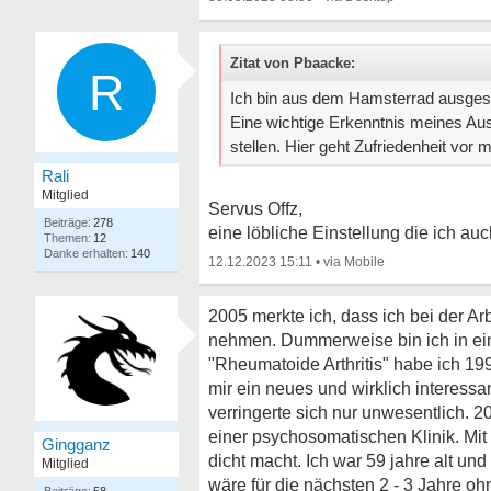
Zitat von Pbaacke:
R
Ich bin aus dem Hamsterrad ausgesti
Eine wichtige Erkenntnis meines Au
stellen. Hier geht Zufriedenheit vor 
Rali
Mitglied
Servus Offz,
278
eine löbliche Einstellung die ich a
12
140
12.12.2023 15:11
•
2005 merkte ich, dass ich bei der Ar
nehmen. Dummerweise bin ich in ein
"Rheumatoide Arthritis" habe ich 1
mir ein neues und wirklich interess
verringerte sich nur unwesentlich. 2
einer psychosomatischen Klinik. Mi
Gingganz
dicht macht. Ich war 59 jahre alt un
Mitglied
wäre für die nächsten 2 - 3 Jahre o