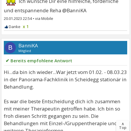
Ich wünsche Dir eine hilfreiche, förderliche
und entspannende Reha @BanniKA
20.01.2023 22:54
•
x 1
BanniKA
B
Mitglied
✔ Bereits empfohlene Antwort
Hi...da bin ich wieder...War jetzt vom 01.02. - 08.03.23
in der Panorama-Fachklinik in Scheidegg stationär in
Behandlung.
Es war die beste Entscheidung dich ich zusammen
mit meiner Therapeutin getroffen habe. Ich bin so
froh diesen Schritt gegangen zu sein. Die
Behandlungen mit Einzel-/Gruppentherapie und die
∧
Top
weiteren Therapieformen