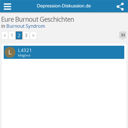
Eure Burnout Geschichten
in
Burnout Syndrom
<
1
2
3
>
33
L4321
L
Mitglied