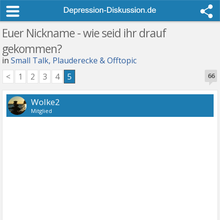
Euer Nickname - wie seid ihr drauf
gekommen?
in
Small Talk, Plauderecke & Offtopic
<
1
2
3
4
5
66
Wolke2
Mitglied