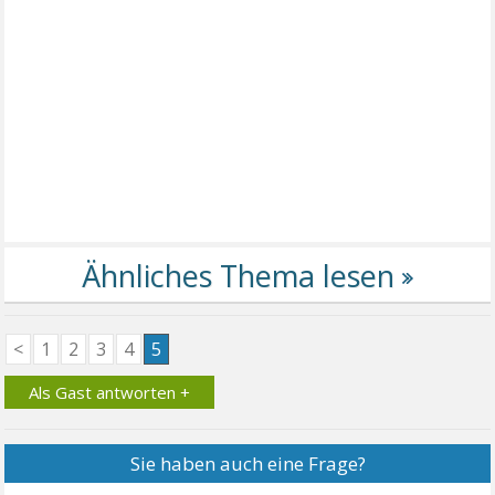
<
1
2
3
4
5
Als Gast antworten +
Sie haben auch eine Frage?