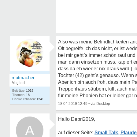
Also was meine Befindlichkeiten ang
Oft begreife ich das nicht, er ist w
bei mir geht`s immer schön rauf und 
man dann einsetzen muss, kapiert er
dass da eh wieder nix draus wird!),
Tochter (42) geht`s genauso. Wenn si
mutmacher
Aber ich bin auch froh, dass mein 
Mitglied
Treppenhaus säubern, killt auch mal
1019
18
für meine Phobien hat er leider gar n
1241
18.04.2019 12:49
•
Hallo Depri2019,
A
Small Talk, Plaude