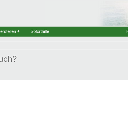
rstellen +
Soforthilfe
euch?