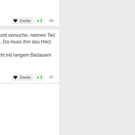
x 1
#6
 und versuche, meinen Teil
ht. Da muss ihm das Herz
icht mit langem Bedauern
x 3
#7