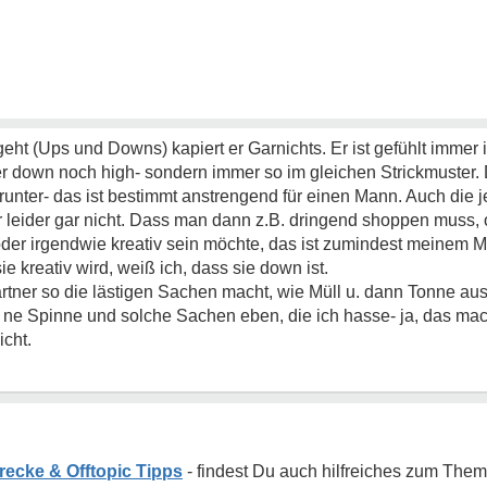
eht (Ups und Downs) kapiert er Garnichts. Er ist gefühlt immer 
eder down noch high- sondern immer so im gleichen Strickmuster. 
runter- das ist bestimmt anstrengend für einen Mann. Auch die j
 leider gar nicht. Dass man dann z.B. dringend shoppen muss, o
 oder irgendwie kreativ sein möchte, das ist zumindest meinem 
e kreativ wird, weiß ich, dass sie down ist.
Partner so die lästigen Sachen macht, wie Müll u. dann Tonne 
 ne Spinne und solche Sachen eben, die ich hasse- ja, das mac
icht.
recke & Offtopic Tipps