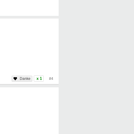
x 1
#4