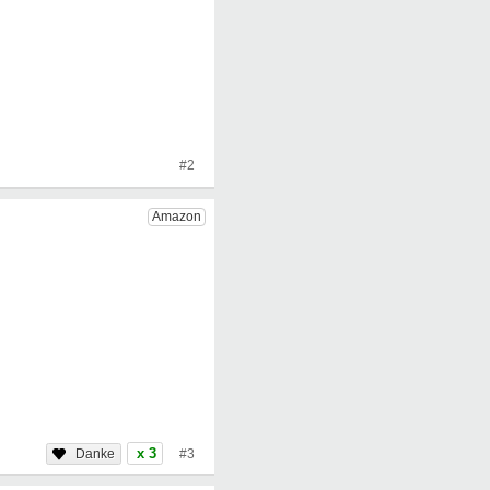
#2
x 3
#3