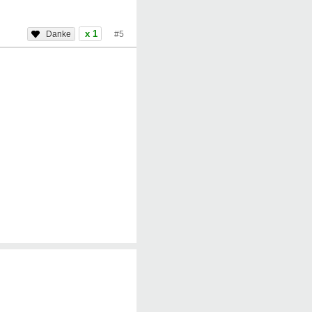
x 1
#5