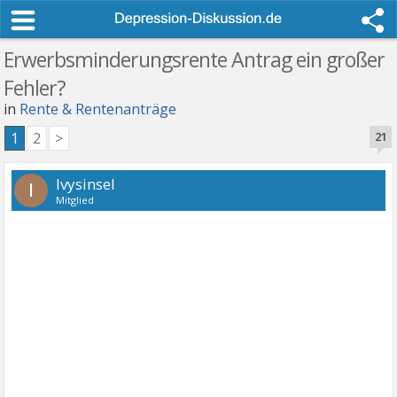
Erwerbsminderungsrente Antrag ein großer
Fehler?
in
Rente & Rentenanträge
1
2
>
21
Ivysinsel
I
Mitglied