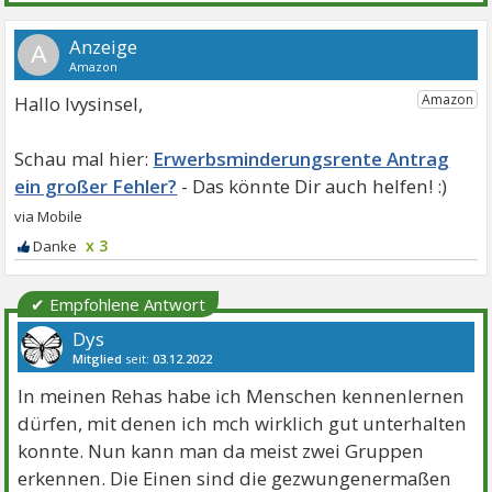
A
Hallo Ivysinsel,
Erwerbsminderungsrente Antrag
ein großer Fehler?
x 3
✔ Empfohlene Antwort
Dys
Mitglied
seit:
03.12.2022
Beiträge:
2152
Danke:
3201
Themen:
1
In meinen Rehas habe ich Menschen kennenlernen
dürfen, mit denen ich mch wirklich gut unterhalten
konnte. Nun kann man da meist zwei Gruppen
erkennen. Die Einen sind die gezwungenermaßen