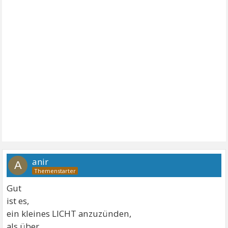
anir
A
Gut
ist es,
ein kleines LICHT anzuzünden,
als über