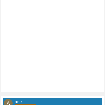
anir
A