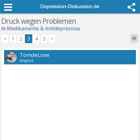
Druck wegen Problemen
in
Medikamente & Antidepressiva
<
1
2
3
4
5
>
61
TomdeLone
Mitglied