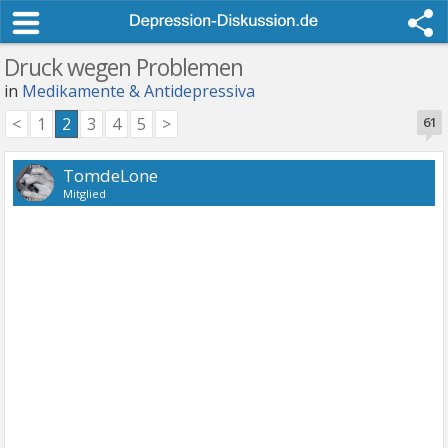
Druck wegen Problemen
in
Medikamente & Antidepressiva
<
1
2
3
4
5
>
61
TomdeLone
Mitglied