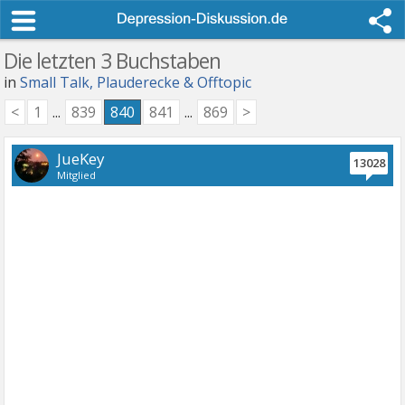
Die letzten 3 Buchstaben
in
Small Talk, Plauderecke & Offtopic
<
1
...
839
840
841
...
869
>
JueKey
13028
Mitglied