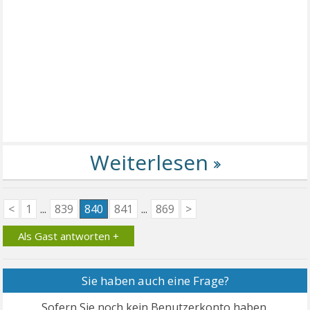
<
1
...
839
840
841
...
869
>
Als Gast antworten +
Sie haben auch eine Frage?
Sofern Sie noch kein Benutzerkonto haben,