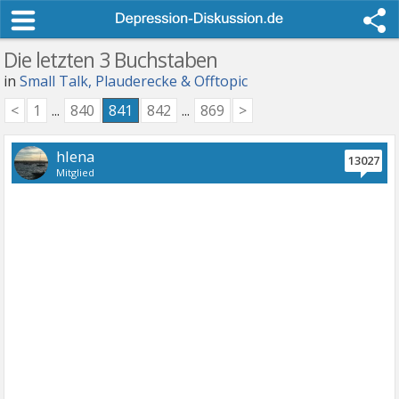
Die letzten 3 Buchstaben
in
Small Talk, Plauderecke & Offtopic
<
1
...
840
841
842
...
869
>
hlena
13027
Mitglied