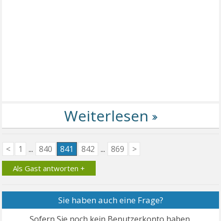
<
1
...
840
841
842
...
869
>
Als Gast antworten +
Sie haben auch eine Frage?
Sofern Sie noch kein Benutzerkonto haben,