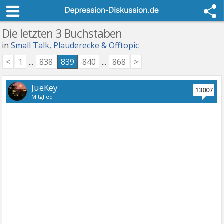
Die letzten 3 Buchstaben
in
Small Talk, Plauderecke & Offtopic
<
1
...
838
839
840
...
868
>
JueKey
13007
Mitglied