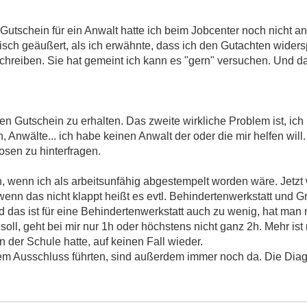
utschein für ein Anwalt hatte ich beim Jobcenter noch nicht a
tisch geäußert, als ich erwähnte, dass ich den Gutachten widers
schreiben. Sie hat gemeint ich kann es "gern" versuchen. Und da
nen Gutschein zu erhalten. Das zweite wirkliche Problem ist, ic
, Anwälte... ich habe keinen Anwalt der oder die mir helfen wil
osen zu hinterfragen.
, wenn ich als arbeitsunfähig abgestempelt worden wäre. Jetzt 
enn das nicht klappt heißt es evtl. Behindertenwerkstatt und G
 das ist für eine Behindertenwerkstatt auch zu wenig, hat man 
l, geht bei mir nur 1h oder höchstens nicht ganz 2h. Mehr ist m
 in der Schule hatte, auf keinen Fall wieder.
em Ausschluss führten, sind außerdem immer noch da. Die Dia