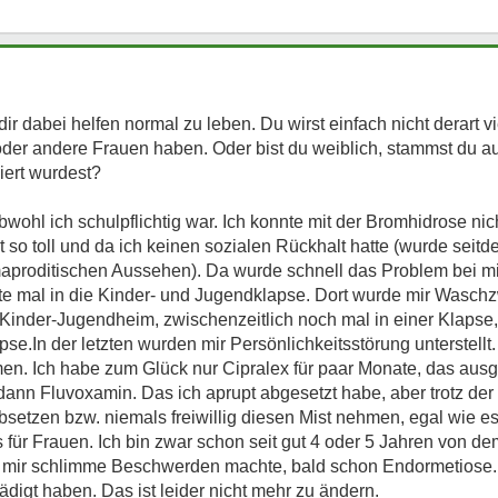
dir dabei helfen normal zu leben. Du wirst einfach nicht derart v
der andere Frauen haben. Oder bist du weiblich, stammst du a
iert wurdest?
ohl ich schulpflichtig war. Ich konnte mit der Bromhidrose nic
 so toll und da ich keinen sozialen Rückhalt hatte (wurde seit
proditischen Aussehen). Da wurde schnell das Problem bei mir
te mal in die Kinder- und Jugendklapse. Dort wurde mir Waschzw
m Kinder-Jugendheim, zwischenzeitlich noch mal in einer Klaps
.In der letzten wurden mir Persönlichkeitsstörung unterstellt.
men. Ich habe zum Glück nur Cipralex für paar Monate, das au
ann Fluvoxamin. Das ich aprupt abgesetzt habe, aber trotz de
setzen bzw. niemals freiwillig diesen Mist nehmen, egal wie 
s für Frauen. Ich bin zwar schon seit gut 4 oder 5 Jahren von 
ie mir schlimme Beschwerden machte, bald schon Endormetiose.
ädigt haben. Das ist leider nicht mehr zu ändern.