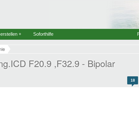
rstellen +
Soforthilfe
nie
ng.ICD F20.9 ,F32.9 - Bipolar
18