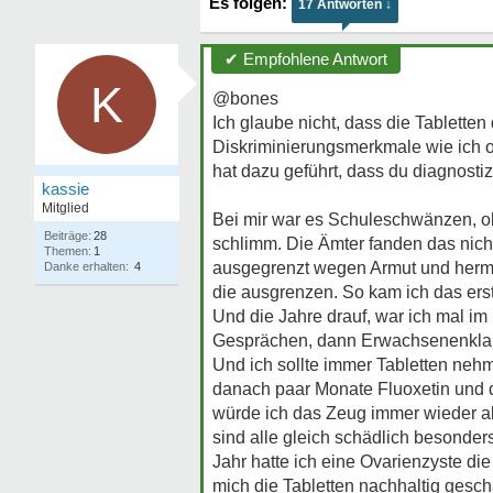
17 Antworten ↓
✔ Empfohlene Antwort
K
@bones
Ich glaube nicht, dass die Tabletten 
Diskriminierungsmerkmale wie ich o
hat dazu geführt, dass du diagnostiz
kassie
Mitglied
Bei mir war es Schuleschwänzen, obw
Beiträge:
28
schlimm. Die Ämter fanden das nicht
Themen:
1
ausgegrenzt wegen Armut und herma
Danke erhalten:
4
die ausgrenzen. So kam ich das ers
Und die Jahre drauf, war ich mal i
Gesprächen, dann Erwachsenenklapse
Und ich sollte immer Tabletten neh
danach paar Monate Fluoxetin und d
würde ich das Zeug immer wieder ab
sind alle gleich schädlich besonder
Jahr hatte ich eine Ovarienzyste d
mich die Tabletten nachhaltig gesch