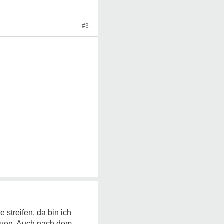
#3
streifen, da bin ich
auen. Auch nach dem