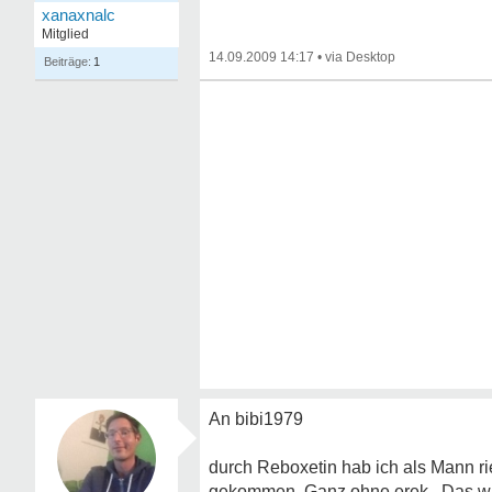
xanaxnalc
Mitglied
14.09.2009 14:17
•
1
An bibi1979
durch Reboxetin hab ich als Mann r
gekommen. Ganz ohne erek.. Das wa