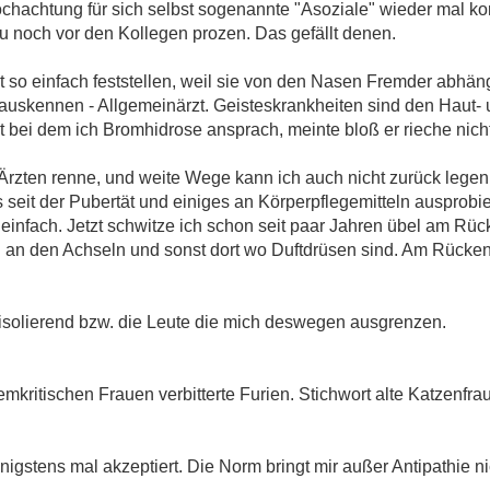
achtung für sich selbst sogenannte "Asoziale" wieder mal kor
zu noch vor den Kollegen prozen. Das gefällt denen.
t so einfach feststellen, weil sie von den Nasen Fremder abhän
as auskennen - Allgemeinärzt. Geisteskrankheiten sind den Hau
arzt bei dem ich Bromhidrose ansprach, meinte bloß er rieche nic
 Ärzten renne, und weite Wege kann ich auch nicht zurück legen,
seit der Pubertät und einiges an Körperpflegemitteln ausprobier
einfach. Jetzt schwitze ich schon seit paar Jahren übel am Rück
h an den Achseln und sonst dort wo Duftdrüsen sind. Am Rücken 
 isolierend bzw. die Leute die mich deswegen ausgrenzen.
temkritischen Frauen verbitterte Furien. Stichwort alte Katzenfra
igstens mal akzeptiert. Die Norm bringt mir außer Antipathie n