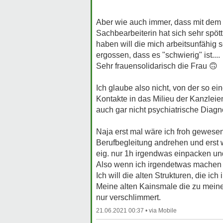
Aber wie auch immer, dass mit dem G
Sachbearbeiterin hat sich sehr spöt
haben will die mich arbeitsunfähig 
ergossen, dass es "schwierig" ist....
Sehr frauensolidarisch die Frau
🙃
Ich glaube also nicht, von der so ei
Kontakte in das Milieu der Kanzleien
auch gar nicht psychiatrische Diagn
Naja erst mal wäre ich froh gewesen
Berufbegleitung andrehen und erst w
eig. nur 1h irgendwas einpacken und
Also wenn ich irgendetwas machen sol
Ich will die alten Strukturen, die ich
Meine alten Kainsmale die zu mein
nur verschlimmert.
21.06.2021 00:37 •