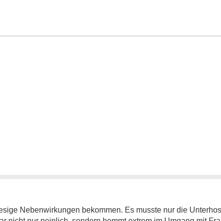
iesige Nebenwirkungen bekommen. Es musste nur die Unterhose 
r nicht nur peinlich, sondern hemmt extrem im Umgang mit Fr