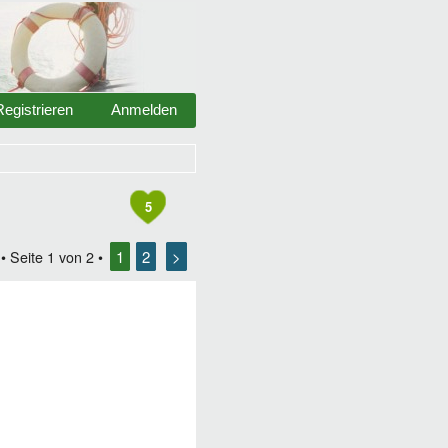
Registrieren
Anmelden
5
1
2
>
• Seite
1
von
2
•