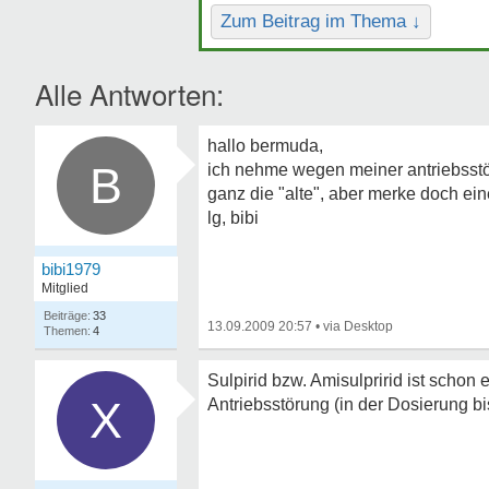
Zum Beitrag im Thema ↓
Alle Antworten:
hallo bermuda,
B
ich nehme wegen meiner antriebsstör
ganz die "alte", aber merke doch ei
lg, bibi
bibi1979
Mitglied
33
13.09.2009 20:57
•
4
Sulpirid bzw. Amisulpririd ist schon
X
Antriebsstörung (in der Dosierung b