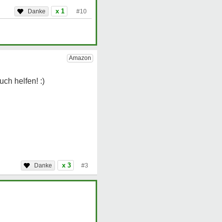
x 1
#10
x 3
#3