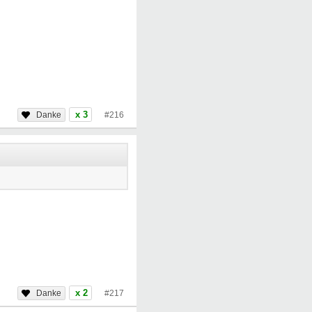
x 3
#216
x 2
#217