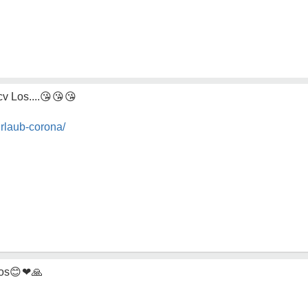
v Los....
😘😘😘
rlaub-corona/
os
😊❤🙏