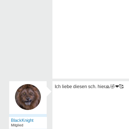
Ich liebe diesen sch. hier
🙏🤣❤🥰
BlackKnight
Mitglied