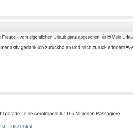
ne Freude - vom eigentlichen Urlaub ganz abgesehen!
👍😎
Mein Urlaub 
s immer aktiv gedanklich zurückholen und mich zurück erinnern
❤
ht gerade - eine Aerotropole für 185 Millionen Passagiere
sst...10321.html