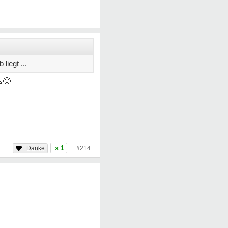
liegt ...
😊
x 1
#214