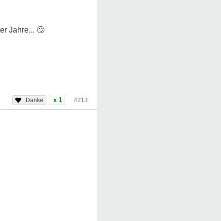
er Jahre...
🙄
x 1
#213