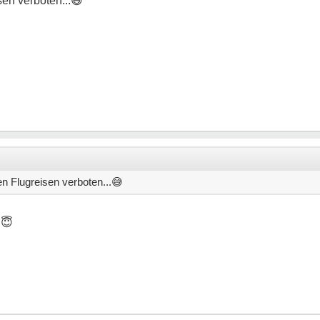
en verboten...
😅
n Flugreisen verboten...
😅
.
😇