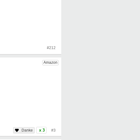
#212
x 3
#3