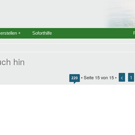
rstellen +
Soforthilfe
uch hin
<
1
• Seite
15
von
15
•
220