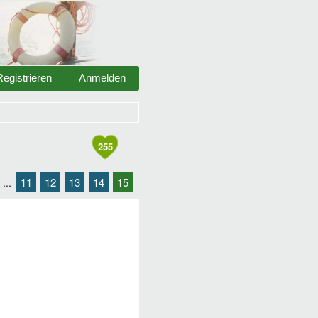
Registrieren
Anmelden
255
11
12
13
14
15
...