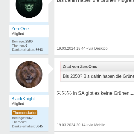
Bis dahin haben die Grünen Flugreis
ZeroOne
Mitglied
2580
6
19.03.2024 18:44
•
5643
Zitat von ZeroOne:
Bis 2050? Bis dahin haben die Grüne
🤣🤣🤣
In SA gibt es keine Grünen...
BlackKnight
Mitglied
5662
9
19.03.2024 20:14
•
5045