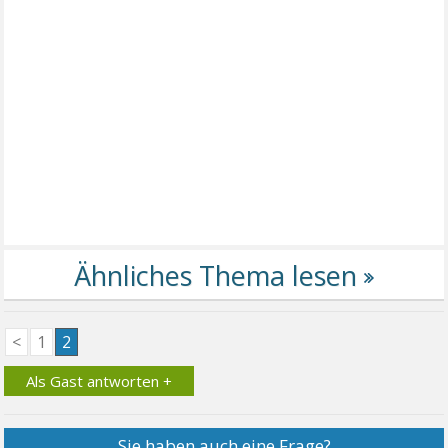
<
1
2
Als Gast antworten +
Sie haben auch eine Frage?