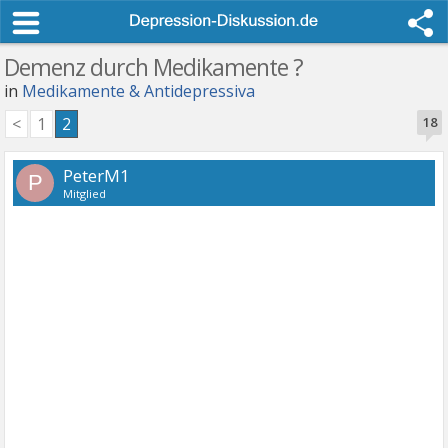
Demenz durch Medikamente ?
in
Medikamente & Antidepressiva
<
1
2
18
PeterM1
P
Mitglied