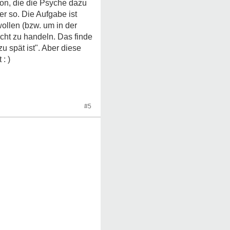
ion, die die Psyche dazu
er so. Die Aufgabe ist
ollen (bzw. um in der
cht zu handeln. Das finde
u spät ist". Aber diese
: )
#5