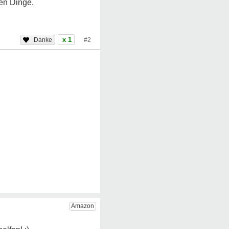
en Dinge.
x 1
#2