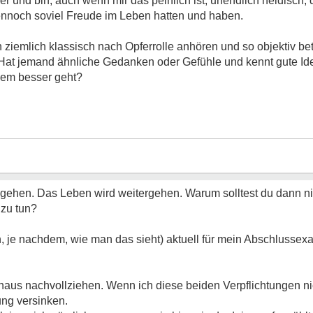
r und bin, auch wenn mir das peinlich ist, unendlich neidisch,
dennoch soviel Freude im Leben hatten und haben.
ziemlich klassisch nach Opferrolle anhören und so objektiv be
. Hat jemand ähnliche Gedanken oder Gefühle und kennt gute Id
nem besser geht?
 gehen. Das Leben wird weitergehen. Warum solltest du dann ni
 zu tun?
h, je nachdem, wie man das sieht) aktuell für mein Abschlusse
aus nachvollziehen. Wenn ich diese beiden Verpflichtungen nic
ung versinken.