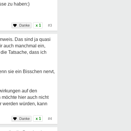
isse zu haben:)
x 1
#3
inweis. Das sind ja quasi
mir auch manchmal ein,
 die Tatsache, dass ich
nn sie ein Bisschen nervt,
swirkungen auf den
h möchte hier auch nicht
er werden würden, kann
x 1
#4