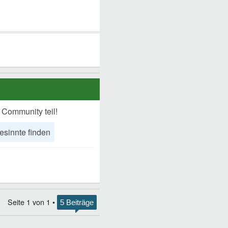
 Community teil!
esinnte finden
Seite
1
von
1
•
5 Beiträge