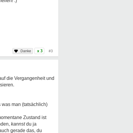
x 3
#3
auf die Vergangenheit und
sieren.
s was man (tatsächlich)
 momentane Zustand ist
ünden,
kannst
du ja
 auch gerade das, du