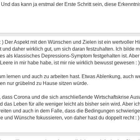
Und das kann ja erstmal der Erste Schritt sein, diese Erkenntn
 ) Der Aspekt mit den Wünschen und Zielen ist ein wertvoller H
 und daher wirklich gut, um sich daran festzuhalten. Ich bilde 
 es als klassisches Depressions-Symptom festgehalten ist. Aber
eere in mir habe habe, ist mir nie wirklich bewusst gewesen : )
um lernen und auch zu arbeiten hast. Etwas Ablenkung, auch we
ten nur grübelnd zu Hause sitzen würde.
t, dass Corona und die sich anschließende Wirtschaftskrise Au
 das Leben für alle weniger leicht als bisher sein wird. Aber ic
eiten und auch in dem Falle, dass die Bedingungen schwierig
ele und Wünsche fokussieren, von daher hast du doppelt recht : )