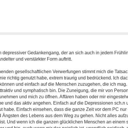
in depressiver Gedankengang, der an sich auch in jedem Frühlin
delter und verstärkter Form auftritt.
henden gesellschaftlichen Verwerfungen stimmt mich die Tatsa
e richtig genutzt habe, extrem traurig und bedrückend. Ich da
 können und einfach auf die Menschen zuzugehen, die ich mag
attraktiv und symphatisch bin. Die Zuneigung, die mir von Pers
zunehmen und mich zu öffnen. Affären haben oder mir eingesteh
e und das aktiv angehen. Einfach auf die Depressionen sch.n 
aut habe. Einfach einsehen, dass die ganze Zeit vor dem PC nur
d Ängsten des Lebens aus dem Weg zu gehen. Nicht alles auf
ät ist. Und wenn ich die ganzen glücklichen Menschen an einem