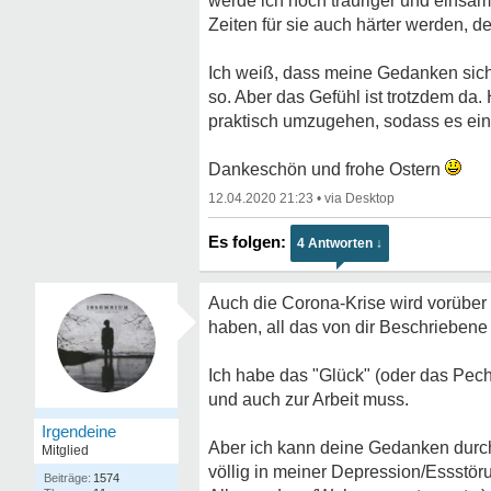
werde ich noch trauriger und einsame
Zeiten für sie auch härter werden, 
Ich weiß, dass meine Gedanken sich 
so. Aber das Gefühl ist trotzdem da
praktisch umzugehen, sodass es ei
Dankeschön und frohe Ostern
12.04.2020 21:23
•
4 Antworten ↓
Auch die Corona-Krise wird vorüber
haben, all das von dir Beschriebene
Ich habe das "Glück" (oder das Pec
und auch zur Arbeit muss.
Irgendeine
Aber ich kann deine Gedanken durch
Mitglied
völlig in meiner Depression/Essstör
1574