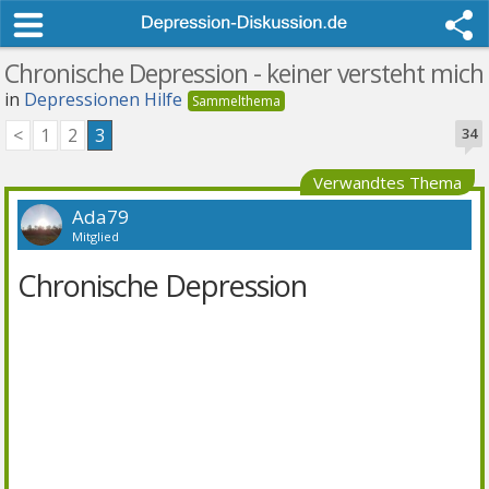
Chronische Depression - keiner versteht mich
in
Depressionen Hilfe
<
1
2
3
34
Verwandtes Thema
Ada79
Mitglied
Chronische Depression