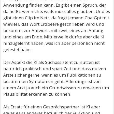
durchwegs korrekt wäre.
Anwendung finden kann. Es gibt einen Spruch, der
Dazu hat er auch etwas gesagt, nämlich daß man die KI
da heißt: wer nichts weiß muss alles glauben. Und es
auch direkt danach fragen kann und
gibt einen Clip im Netz, da fragt jemand ChatGpt mit
soll woher sie die Infos bezieht .
wieviel E das Wort Erdbeere geschrieben wird und
Wenn ich ihn richtig verstanden hab, nutzt er die KI
bekommt zur Antwort „mit zwei, eines am Anfang
um schwierige Fälle quasi gegenzuchecken ,
und eines am Ende. Mittlerweile dürfte aber die KI
recherchiert anschließend die Quellen und macht sich
hinzugelernt haben, was ich aber persönlich nicht
- dann- ein Bild.
getestet habe.
Als ich ihm beim nächsten Mal beiläufig gesagt hab,
Der Aspekt die KI als Suchassistent zu nutzen ist
dass mich die KI "gelobt" hat , bei einem Erfolg ist er
natürlich praktisch und spart Zeit und dass nutzen
aber ziemlich erschrocken.
Ärzte sicher gerne, wenn es um Publikationen zu
Na ja, ich meinte dann, wahrscheinlich nutzt er
bestimmten Symptomen geht. Allerdings ist von
die KI anders als ich.
einem Arzt ja auch ein Grundwissen zu erwarten um
Plausibilität erkennen zu können.
Als Ersatz für einen Gesprächspartner ist KI aber
etwas ganz anderes bezüglich der Funktion und