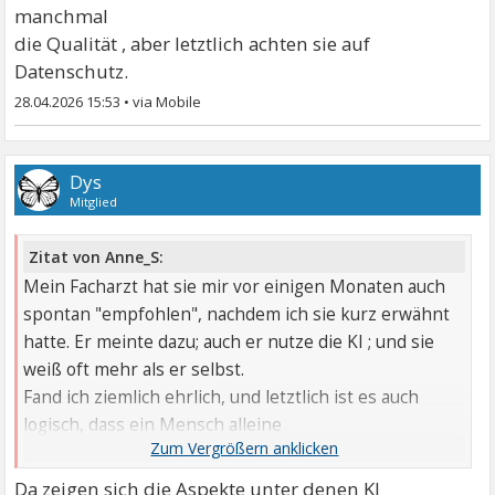
manchmal
die Qualität , aber letztlich achten sie auf
Datenschutz.
28.04.2026 15:53
•
Dys
Mitglied
Zitat von Anne_S:
Mein Facharzt hat sie mir vor einigen Monaten auch
spontan "empfohlen", nachdem ich sie kurz erwähnt
hatte. Er meinte dazu; auch er nutze die KI ; und sie
weiß oft mehr als er selbst.
Fand ich ziemlich ehrlich, und letztlich ist es auch
logisch, dass ein Mensch alleine
nicht all das Wissen ansammeln kann ; wenn es
natürlich
Da zeigen sich die Aspekte unter denen KI