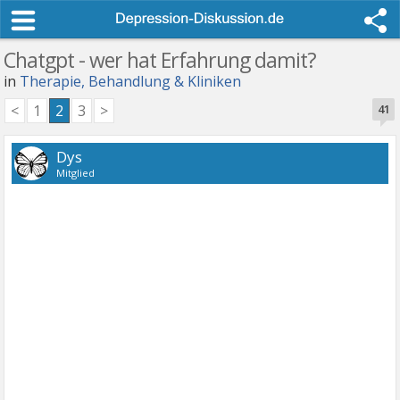
Chatgpt - wer hat Erfahrung damit?
in
Therapie, Behandlung & Kliniken
<
1
2
3
>
41
Dys
Mitglied