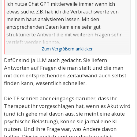
Ich nutze Chat GPT mittlerweile immer wenn ich
etwas suche. Z.B. hab ich die Verbrauchswerte von
meinem haus analysieren lassen. Mit den
entsprechenden Daten kam eine sehr gut
strukturierte Antwort die mit weiteren Fragen sehr
vertieft werden konnte.
Auch wusste ich mal nicht was ein Blinken in meinem
Dafür sind ja LLM auch gedacht. Sie liefern
Dashboard vom Auto bedeutet, kurzerhand fotgrafiert
Antworten auf Fragen die man stellt und die man
das Foto eingestellt und bekam die richtige Antwort.
mit dem entsprechenden Zeitaufwand auch selbst
Das Handbuch hat mir da nicht weitergeholfen.
finden kann, wesentlich schneller.
Die TE schrieb aber eingangs darüber, dass Ihr
Therapeut ihr vorgeschlagen hat, wenn es Akut wird
(und ich gehe mal davon aus, sie meint eine akute
psychische Belastung), könne sie ja mal eine KI
nutzen. Und ihre Frage war, was Andere davon
halten. Diesbezüglich und nur diesbezüglich,