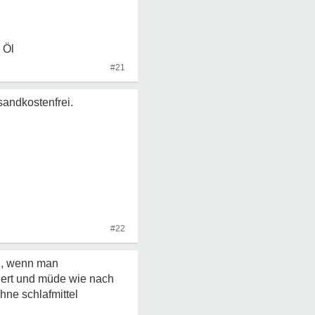
 Öl
#21
andkostenfrei.
#22
n, wenn man
ert und müde wie nach
hne schlafmittel