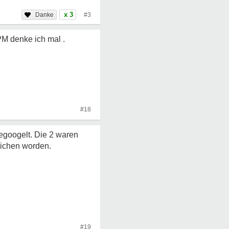
x 3
#3
PM denke ich mal .
#18
gegoogelt. Die 2 waren
trichen worden.
#19