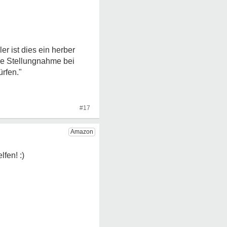
r ist dies ein herber
ine Stellungnahme bei
rfen."
#17