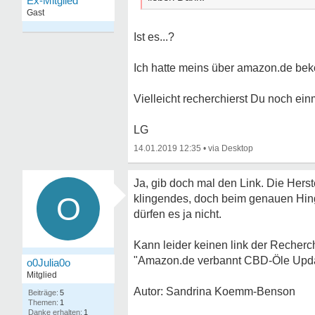
Ex-Mitglied
Gast
Ist es...?
Ich hatte meins über amazon.de bek
Vielleicht recherchierst Du noch ein
LG
14.01.2019 12:35
•
Ja, gib doch mal den Link. Die Hers
O
klingendes, doch beim genauen Hingu
dürfen es ja nicht.
Kann leider keinen link der Recherch
"Amazon.de verbannt CBD-Öle Upd
o0Julia0o
Mitglied
Autor: Sandrina Koemm-Benson
5
1
1