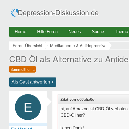
Home
Hilfe Foren
Neues
Suche
Thema e
Foren-Übersicht
Medikamente & Antidepressiva
CBD Öl als Alternative zu Antid
Als Gast antworten +
Zitat von o0Julia0o:
E
hi, auf Amazon ist CBD-Öl verboten
CBD-Öl her?
lieben Dank!