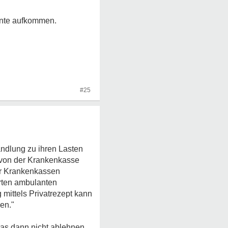
ente aufkommen.
#25
ndlung zu ihren Lasten
n von der Krankenkasse
er Krankenkassen
rten ambulanten
 mittels Privatrezept kann
en."
das dann nicht ablehnen