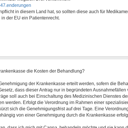
8647.enderungen
licht in diesem Land hat, so sollten diese auch für Medikam
in der EU ein Patientenrecht.
Krankenkasse die Kosten der Behandlung?
enehmigung der Krankenkasse erteilt werden, sofern die Beha
im Gesetz, dass dieser Antrag nur in begründeten Ausnahmefälle
träge soll auch bei Einschaltung des Medizinischen Dienstes d
n werden. Erfolgt die Verordnung im Rahmen einer spezialisie
kürzt sich die Genehmigungsfrist auf drei Tage. Eine Verordnung
nabhängig von einer Genehmigung durch die Krankenkasse erfolg
 an, dass ich mich mit Canna. behandeln möchte und sie kann 