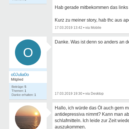
Hab gerade mitbekommen das links v
Kurz zu meiner story, hab thc aus a
17.03.2019 13:42
•
Danke. Was ist denn so anders an d
O
o0Julia0o
Mitglied
5
1
17.03.2019 19:30
•
1
Hallo, ich würde das Öl auch gern
antidepressiva nimmt? Kann man ab
schlafmitteln. Ich leide zur Zeit wi
auszukommen.