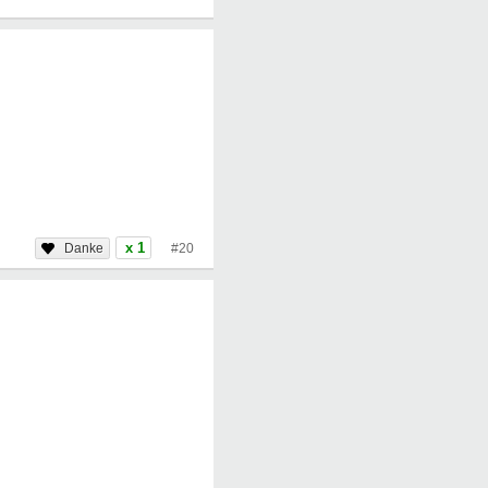
x 1
#20