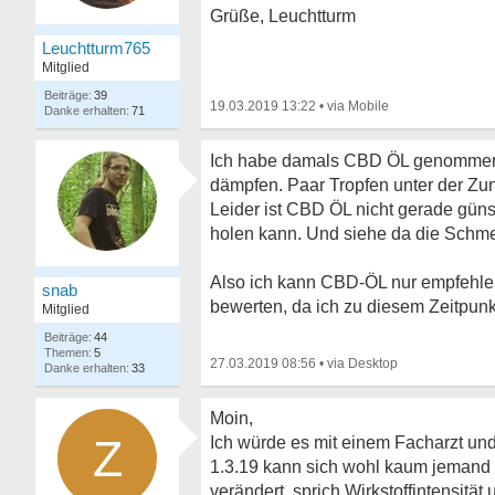
Grüße, Leuchtturm
Leuchtturm765
Mitglied
39
19.03.2019 13:22
•
71
Ich habe damals CBD ÖL genommen a
dämpfen. Paar Tropfen unter der Zu
Leider ist CBD ÖL nicht gerade güns
holen kann. Und siehe da die Schm
Also ich kann CBD-ÖL nur empfehlen 
snab
bewerten, da ich zu diesem Zeitpunkt
Mitglied
44
5
27.03.2019 08:56
•
33
Moin,
Z
Ich würde es mit einem Facharzt und
1.3.19 kann sich wohl kaum jemand 
verändert, sprich Wirkstoffintensität