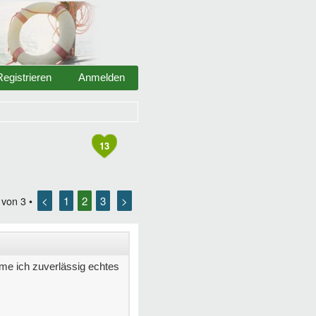
Registrieren
Anmelden
13
<
1
2
3
>
von
3
•
me ich zuverlässig echtes