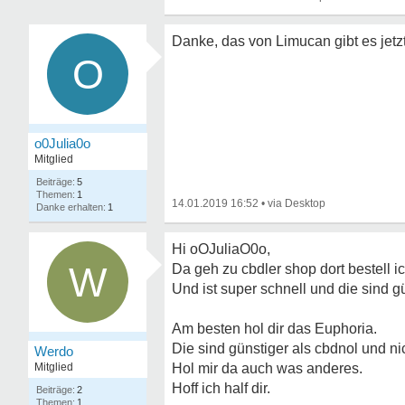
Danke, das von Limucan gibt es jetz
O
o0Julia0o
Mitglied
5
1
14.01.2019 16:52
•
1
Hi oOJuliaO0o,
W
Da geh zu cbdler shop dort bestell i
Und ist super schnell und die sind g
Am besten hol dir das Euphoria.
Die sind günstiger als cbdnol und ni
Werdo
Mitglied
Hol mir da auch was anderes.
Hoff ich half dir.
2
1