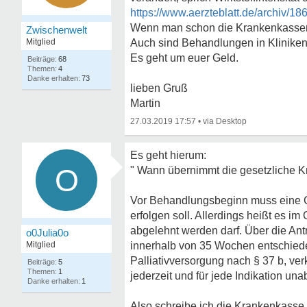
https://www.aerzteblatt.de/archiv/1
Wenn man schon die Krankenkassenpf
Zwischenwelt
Mitglied
Auch sind Behandlungen in Kliniken 
Es geht um euer Geld.
68
4
73
lieben Gruß
Martin
27.03.2019 17:57
•
Es geht hierum:
O
" Wann übernimmt die gesetzliche 
Vor Behandlungsbeginn muss eine G
erfolgen soll. Allerdings heißt es 
abgelehnt werden darf. Über die An
o0Julia0o
Mitglied
innerhalb von 35 Wochen entschiede
Palliativversorgung nach § 37 b, ver
5
1
jederzeit und für jede Indikation u
1
Also schreibe ich die Krankenkasse