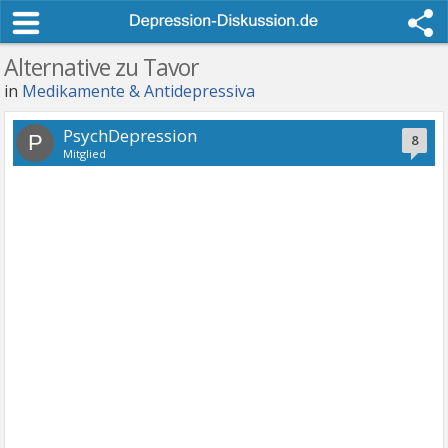
Alternative zu Tavor
in
Medikamente & Antidepressiva
PsychDepression
P
8
Mitglied