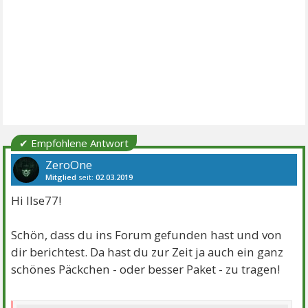
✔ Empfohlene Antwort
ZeroOne
Mitglied
seit:
02.03.2019
Beiträge:
2580
Danke:
5643
Themen:
6
Hi Ilse77!
Schön, dass du ins Forum gefunden hast und von
dir berichtest. Da hast du zur Zeit ja auch ein ganz
schönes Päckchen - oder besser Paket - zu tragen!