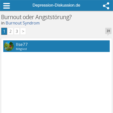
Burnout oder Angststörung?
in
Burnout Syndrom
1
2
3
>
31
Ilse77
Mitglied